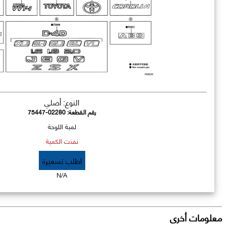
النوع: أصلي
رقم القطعة:
75447-02280
لمبة اللوحة
نفذت الكمية
اطلب تسعيرة
N/A
معلومات أخرى