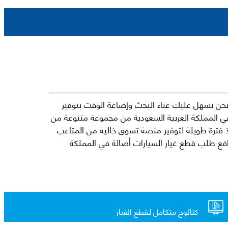
حن نسهل عليك عناء البحث وإضاعة الوقت بتوفير
في المملكة العربية السعودية من مجموعة متنوعة من
جارية الرائدة مثل شيفروليه وكرايسلر ودودج ولكزس وتويوتا على سبيل المثال لا الحصر. نشأت الفكرة وراء مفهوم Mkena منذ فترة طويلة لتوفير منصة تسوق خالية من المتاعب
ذ ذلك الحين ، اشتهر Mkena على نطاق واسع بأنه أحد أكثر مواقع طلب قطع غيار السيارات أصالة في المملكة
كتالوج متكامل لقطع الغيار