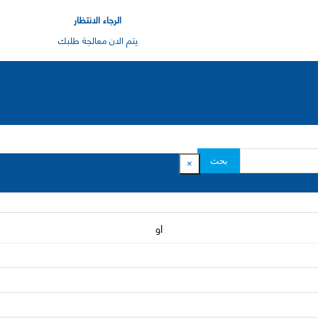
الرجاء الانتظار
يتم الان معالجة طلبك
بحث
×
او