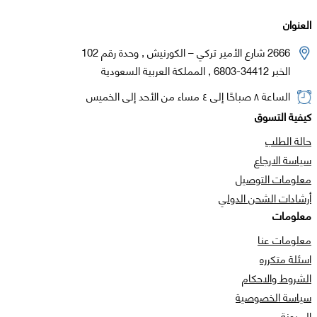
العنوان
2666 شارع الأمير تركي – الكورنيش , وحدة رقم 102
الخبر 34412-6803 , المملكة العربية السعودية
الساعة ٨ صباحًا إلى ٤ مساء من الأحد إلى الخميس
كيفية التسوق
حالة الطلب
سياسة الارجاع
معلومات التوصيل
أرشادات الشحن الدولي
معلومات
معلومات عنا
اسئلة متكرره
الشروط والاحكام
سياسة الخصوصية
المدونة