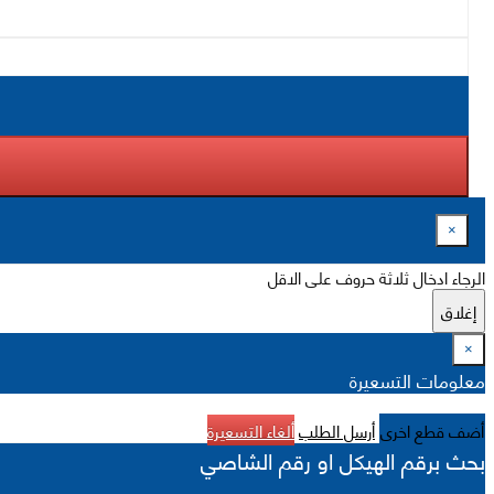
×
الرجاء ادخال ثلاثة حروف على الاقل
إغلاق
×
معلومات التسعيرة
أضف قطع اخرى
أرسل الطلب
ألغاء التسعيرة
بحث برقم الهيكل او رقم الشاصي