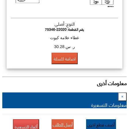
النوع: أصلي
رقم القطعة:
75346-22020
غطاء علامة كبوت
ر. س.30.28
اضافة للسلة
معلومات أخرى
×
معلومات التسعيرة
أرسل الطلب
أضف قطع اخرى
ألغاء التسعيرة