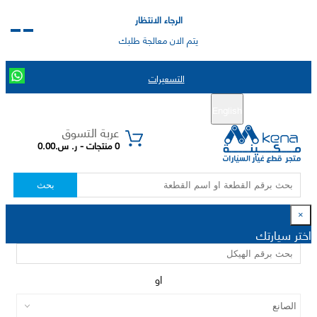
الرجاء الانتظار
يتم الان معالجة طلبك
التسعيرات
English
تسجيل جديد
تسجيل الدخول
|
عربة التسوق
0 منتجات - ر. س.0.00
بحث
×
اختر سيارتك
او