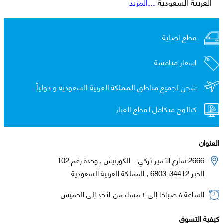
العربية السعودية
...المزيد
قطع اصلية
اسعار منافسة
شحن لجميع مناطق المملكة العربية السعوديه و
دولياً
كتالوج متكامل لقطع الغيار
العنوان
2666 شارع الأمير تركي – الكورنيش , وحدة رقم 102
الخبر 34412-6803 , المملكة العربية السعودية
الساعة ٨ صباحًا إلى ٤ مساء من الأحد إلى الخميس
كيفية التسوق