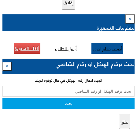
إغلاق
×
معلومات التسعيرة
أرسل الطلب
ألغاء التسعيرة
أضف قطع اخرى
بحث برقم الهيكل او رقم الشاصي
×
الرجاء ادخال رقم الهيكل في حال توفره لديك
بحث
غلق