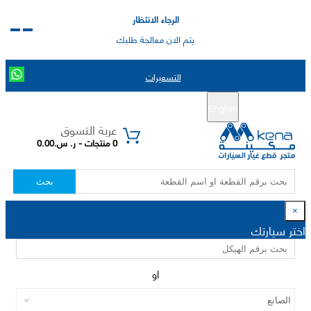
الرجاء الانتظار
يتم الان معالجة طلبك
التسعيرات
English
تسجيل جديد
تسجيل الدخول
|
عربة التسوق
0 منتجات - ر. س.0.00
بحث
×
اختر سيارتك
او