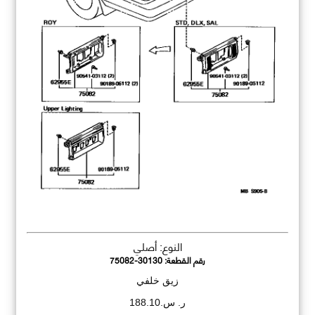
النوع: أصلي
رقم القطعة:
75082-30130
زيق خلفي
ر. س.188.10