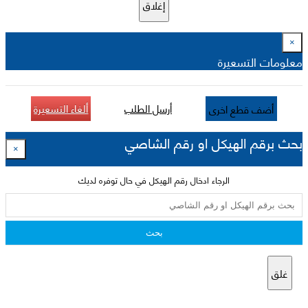
إغلاق
×
معلومات التسعيرة
أرسل الطلب
ألغاء التسعيرة
أضف قطع اخرى
بحث برقم الهيكل او رقم الشاصي
×
الرجاء ادخال رقم الهيكل في حال توفره لديك
بحث
غلق