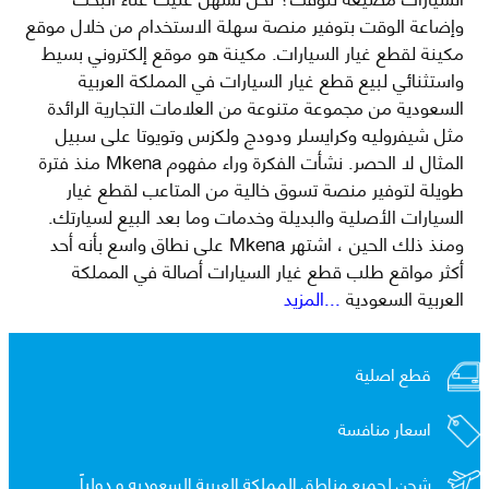
وإضاعة الوقت بتوفير منصة سهلة الاستخدام من خلال موقع
مكينة لقطع غيار السيارات. مكينة هو موقع إلكتروني بسيط
واستثنائي لبيع قطع غيار السيارات في المملكة العربية
السعودية من مجموعة متنوعة من العلامات التجارية الرائدة
مثل شيفروليه وكرايسلر ودودج ولكزس وتويوتا على سبيل
المثال لا الحصر. نشأت الفكرة وراء مفهوم Mkena منذ فترة
طويلة لتوفير منصة تسوق خالية من المتاعب لقطع غيار
السيارات الأصلية والبديلة وخدمات وما بعد البيع لسيارتك.
ومنذ ذلك الحين ، اشتهر Mkena على نطاق واسع بأنه أحد
أكثر مواقع طلب قطع غيار السيارات أصالة في المملكة
العربية السعودية
...المزيد
قطع اصلية
اسعار منافسة
شحن لجميع مناطق المملكة العربية السعوديه و
دولياً