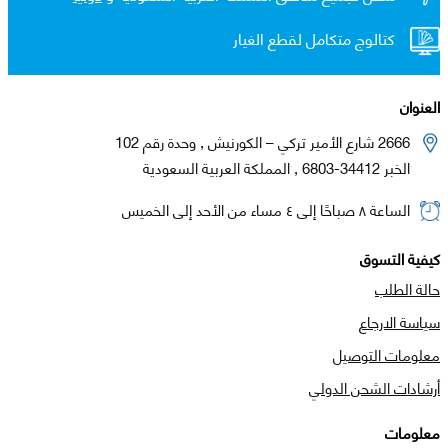
كتالوج متكامل لقطع الغيار
العنوان
2666 شارع الأمير تركي – الكورنيش , وحدة رقم 102
الخبر 34412-6803 , المملكة العربية السعودية
الساعة ٨ صباحًا إلى ٤ مساء من الأحد إلى الخميس
كيفية التسوق
حالة الطلب
سياسة الارجاع
معلومات التوصيل
أرشادات الشحن الدولي
معلومات