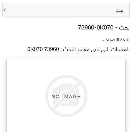
بحث
بحث -
73960-0K070
نتيجة التصنيف
المنتجات التي تفي معايير البحث : 73960 0K070