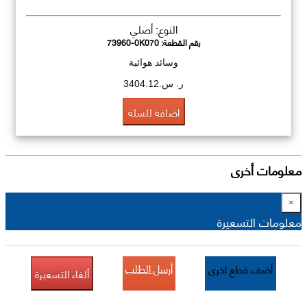
النوع: أصلي
رقم القطعة:
73960-0K070
وسائد هوائية
ر. س.3404.12
اضافة للسلة
معلومات أخرى
×
معلومات التسعيرة
أرسل الطلب
أضف قطع اخرى
ألغاء التسعيرة