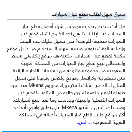
تسوق سهل لطلب قطع غيار السيارات
هل أنت شخص تجد صعوبة في شراء أفضل قطع غيار
السيارات عبر الإنترنت؟ هل تجد الخروج لشراء قطع غيار
السيارات مضيعة للوقت؟ نحن نسهل عليك عناء البحث
وإضاعة الوقت بتوفير منصة سهلة الاستخدام من خلال موقع
مكينة لقطع غيار السيارات. مكينة هو موقع إلكتروني بسيط
واستثنائي لبيع قطع غيار السيارات في المملكة العربية
السعودية من مجموعة متنوعة من العلامات التجارية الرائدة
مثل شيفروليه وكرايسلر ودودج ولكزس وتويوتا على سبيل
المثال لا الحصر. نشأت الفكرة وراء مفهوم Mkena منذ فترة
طويلة لتوفير منصة تسوق خالية من المتاعب لقطع غيار
السيارات الأصلية والبديلة وخدمات وما بعد البيع لسيارتك.
ومنذ ذلك الحين ، اشتهر Mkena على نطاق واسع بأنه أحد
أكثر مواقع طلب قطع غيار السيارات أصالة في المملكة
العربية السعودية
...المزيد