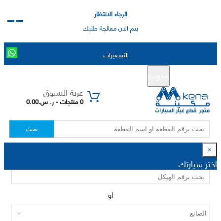
الرجاء الانتظار
يتم الان معالجة طلبك
التسعيرات
English
تسجيل جديد
تسجيل الدخول
|
عربة التسوق
0 منتجات - ر. س.0.00
بحث
×
اختر سيارتك
او