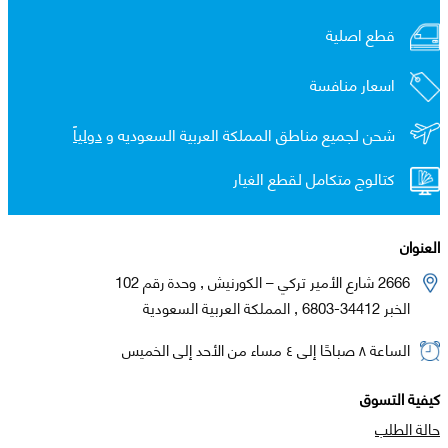
قطع اصلية
اسعار منافسة
شحن لجميع مناطق المملكة العربية السعوديه و
دولياً
كتالوج متكامل لقطع الغيار
العنوان
2666 شارع الأمير تركي – الكورنيش , وحدة رقم 102
الخبر 34412-6803 , المملكة العربية السعودية
الساعة ٨ صباحًا إلى ٤ مساء من الأحد إلى الخميس
كيفية التسوق
حالة الطلب