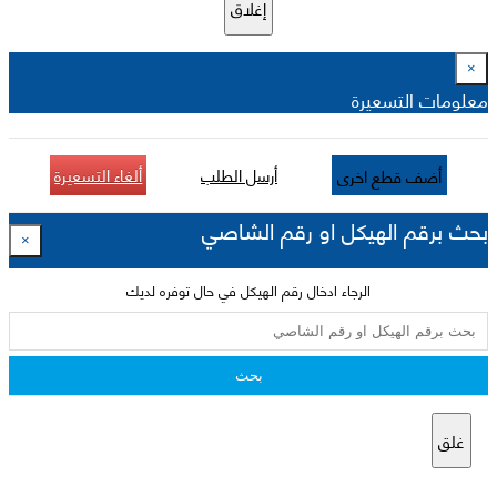
إغلاق
×
معلومات التسعيرة
أرسل الطلب
ألغاء التسعيرة
أضف قطع اخرى
بحث برقم الهيكل او رقم الشاصي
×
الرجاء ادخال رقم الهيكل في حال توفره لديك
بحث
غلق