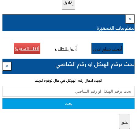
إغلاق
×
معلومات التسعيرة
أرسل الطلب
ألغاء التسعيرة
أضف قطع اخرى
بحث برقم الهيكل او رقم الشاصي
×
الرجاء ادخال رقم الهيكل في حال توفره لديك
بحث
غلق