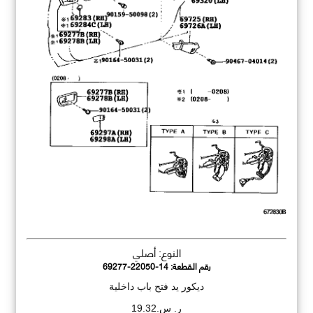
النوع: أصلي
رقم القطعة:
69277-22050-14
ديكور يد فتح باب داخلية
ر. س.19.32