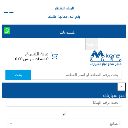
الرجاء الانتظار
يتم الان معالجة طلبك
التسعيرات
English
تسجيل جديد
تسجيل الدخول
|
عربة التسوق
0 منتجات - ر. س.0.00
بحث
×
اختر سيارتك
او