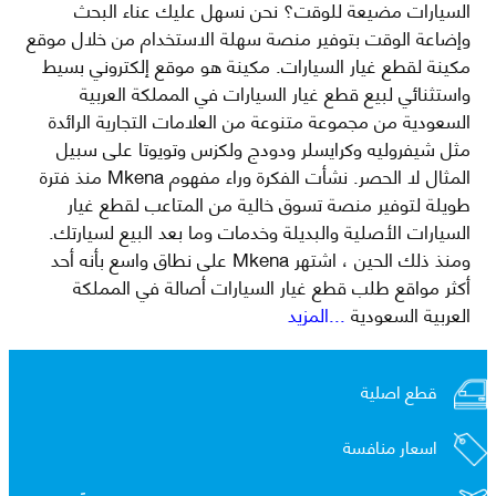
السيارات مضيعة للوقت؟ نحن نسهل عليك عناء البحث
وإضاعة الوقت بتوفير منصة سهلة الاستخدام من خلال موقع
مكينة لقطع غيار السيارات. مكينة هو موقع إلكتروني بسيط
واستثنائي لبيع قطع غيار السيارات في المملكة العربية
السعودية من مجموعة متنوعة من العلامات التجارية الرائدة
مثل شيفروليه وكرايسلر ودودج ولكزس وتويوتا على سبيل
المثال لا الحصر. نشأت الفكرة وراء مفهوم Mkena منذ فترة
طويلة لتوفير منصة تسوق خالية من المتاعب لقطع غيار
السيارات الأصلية والبديلة وخدمات وما بعد البيع لسيارتك.
ومنذ ذلك الحين ، اشتهر Mkena على نطاق واسع بأنه أحد
أكثر مواقع طلب قطع غيار السيارات أصالة في المملكة
العربية السعودية
...المزيد
قطع اصلية
اسعار منافسة