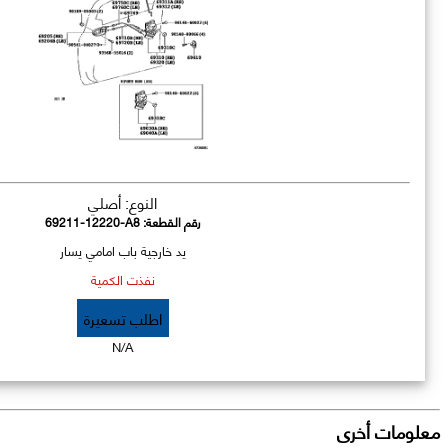
النوع: أصلي
رقم القطعة:
69211-12220-A8
يد خارجية باب امامي يسار
نفذت الكمية
اطلب تسعيرة
N/A
معلومات أخرى