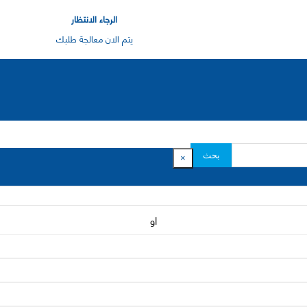
الرجاء الانتظار
يتم الان معالجة طلبك
بحث
×
او