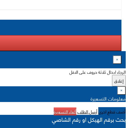
×
الرجاء ادخال ثلاثة حروف على الاقل
إغلاق
×
معلومات التسعيرة
أضف قطع اخرى
أرسل الطلب
ألغاء التسعيرة
بحث برقم الهيكل او رقم الشاصي