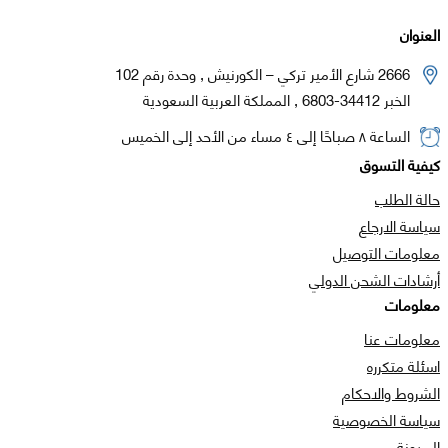
العنوان
2666 شارع الأمير تركي – الكورنيش , وحدة رقم 102
الخبر 34412-6803 , المملكة العربية السعودية
الساعة ٨ صباحًا إلى ٤ مساء من الأحد إلى الخميس
كيفية التسوق
حالة الطلب
سياسة الارجاع
معلومات التوصيل
أرشادات الشحن الدولي
معلومات
معلومات عنا
اسئلة متكرره
الشروط والاحكام
سياسة الخصوصية
المدونة