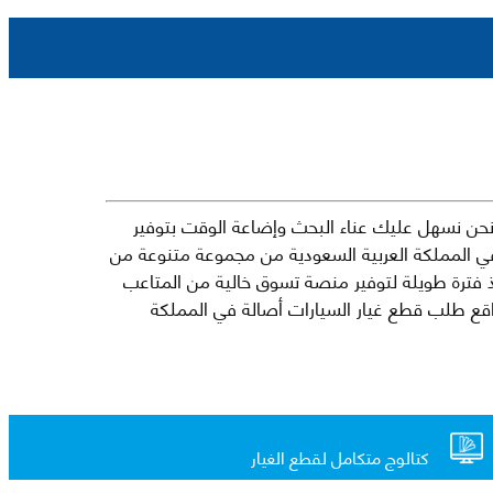
حن نسهل عليك عناء البحث وإضاعة الوقت بتوفير
في المملكة العربية السعودية من مجموعة متنوعة من
جارية الرائدة مثل شيفروليه وكرايسلر ودودج ولكزس وتويوتا على سبيل المثال لا الحصر. نشأت الفكرة وراء مفهوم Mkena منذ فترة طويلة لتوفير منصة تسوق خالية من المتاعب
ذ ذلك الحين ، اشتهر Mkena على نطاق واسع بأنه أحد أكثر مواقع طلب قطع غيار السيارات أصالة في المملكة
كتالوج متكامل لقطع الغيار