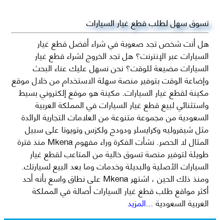
تسوق سهل لطلب قطع غيار السيارات
هل أنت شخص تجد صعوبة في شراء أفضل قطع غيار
السيارات عبر الإنترنت؟ هل تجد الخروج لشراء قطع غيار
السيارات مضيعة للوقت؟ نحن نسهل عليك عناء البحث
وإضاعة الوقت بتوفير منصة سهلة الاستخدام من خلال موقع
مكينة لقطع غيار السيارات. مكينة هو موقع إلكتروني بسيط
واستثنائي لبيع قطع غيار السيارات في المملكة العربية
السعودية من مجموعة متنوعة من العلامات التجارية الرائدة
مثل شيفروليه وكرايسلر ودودج ولكزس وتويوتا على سبيل
المثال لا الحصر. نشأت الفكرة وراء مفهوم Mkena منذ فترة
طويلة لتوفير منصة تسوق خالية من المتاعب لقطع غيار
السيارات الأصلية والبديلة وخدمات وما بعد البيع لسيارتك.
ومنذ ذلك الحين ، اشتهر Mkena على نطاق واسع بأنه أحد
أكثر مواقع طلب قطع غيار السيارات أصالة في المملكة
العربية السعودية
...المزيد