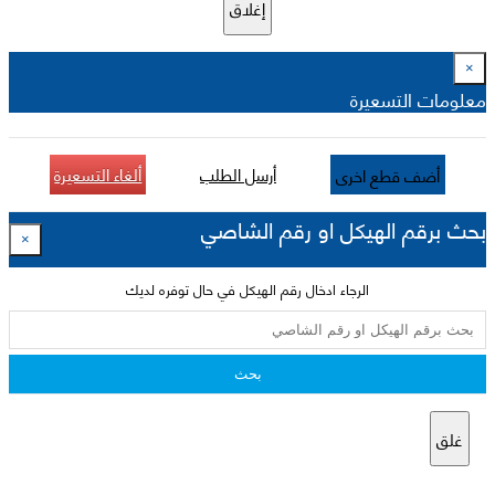
إغلاق
×
معلومات التسعيرة
أرسل الطلب
ألغاء التسعيرة
أضف قطع اخرى
بحث برقم الهيكل او رقم الشاصي
×
الرجاء ادخال رقم الهيكل في حال توفره لديك
بحث
غلق