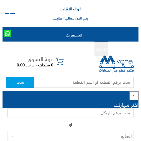
الرجاء الانتظار
يتم الان معالجة طلبك
التسعيرات
English
تسجيل جديد
تسجيل الدخول
|
عربة التسوق
0 منتجات - ر. س.0.00
بحث
×
اختر سيارتك
او