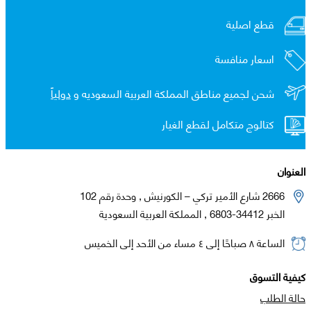
قطع اصلية
اسعار منافسة
شحن لجميع مناطق المملكة العربية السعوديه و
دولياً
كتالوج متكامل لقطع الغيار
العنوان
2666 شارع الأمير تركي – الكورنيش , وحدة رقم 102
الخبر 34412-6803 , المملكة العربية السعودية
الساعة ٨ صباحًا إلى ٤ مساء من الأحد إلى الخميس
كيفية التسوق
حالة الطلب