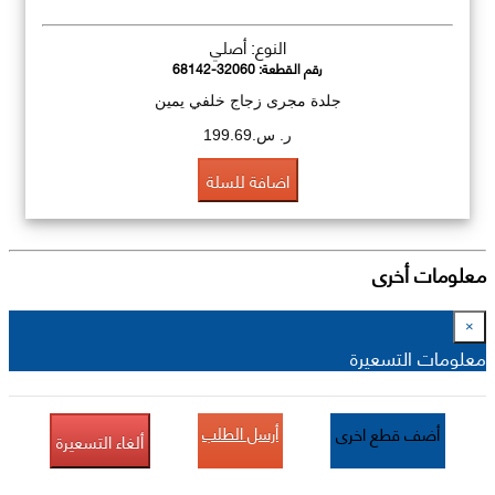
النوع: أصلي
رقم القطعة:
68142-32060
جلدة مجرى زجاج خلفي يمين
ر. س.199.69
اضافة للسلة
معلومات أخرى
×
معلومات التسعيرة
أرسل الطلب
أضف قطع اخرى
ألغاء التسعيرة