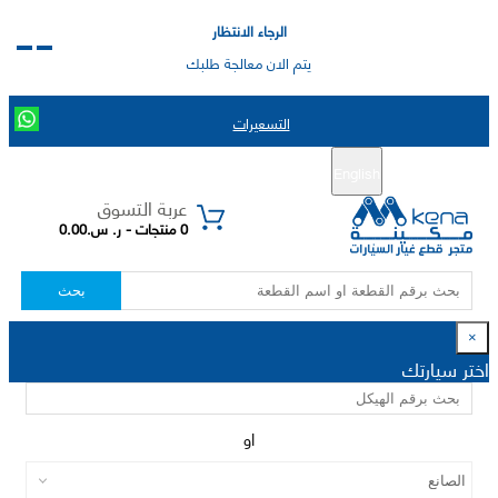
الرجاء الانتظار
يتم الان معالجة طلبك
التسعيرات
English
تسجيل جديد
تسجيل الدخول
|
عربة التسوق
0 منتجات - ر. س.0.00
بحث
×
اختر سيارتك
او