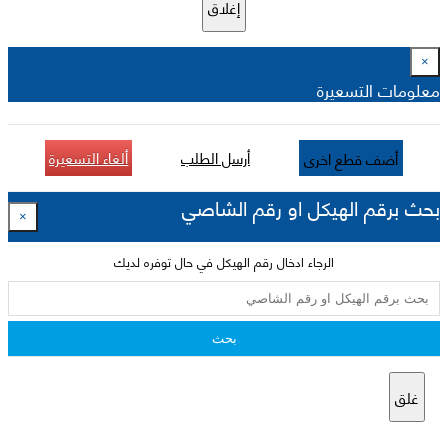
إغلاق
×
معلومات التسعيرة
أرسل الطلب
ألغاء التسعيرة
أضف قطع اخرى
بحث برقم الهيكل او رقم الشاصي
×
الرجاء ادخال رقم الهيكل في حال توفره لديك
بحث
غلق