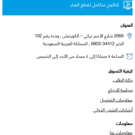
كتالوج متكامل لقطع الغيار
العنوان
2666 شارع الأمير تركي – الكورنيش , وحدة رقم 102
الخبر 34412-6803 , المملكة العربية السعودية
الساعة ٨ صباحًا إلى ٤ مساء من الأحد إلى الخميس
كيفية التسوق
حالة الطلب
سياسة الارجاع
معلومات التوصيل
أرشادات الشحن الدولي
معلومات
معلومات عنا