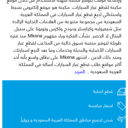
مكينة لقطع غيار السيارات. مكينة هو موقع إلكتروني بسيط
واستثنائي لبيع قطع غيار السيارات في المملكة العربية
السعودية من مجموعة متنوعة من العلامات التجارية الرائدة
مثل شيفروليه وكرايسلر ودودج ولكزس وتويوتا على سبيل
المثال لا الحصر. نشأت الفكرة وراء مفهوم Mkena منذ فترة
طويلة لتوفير منصة تسوق خالية من المتاعب لقطع غيار
السيارات الأصلية والبديلة وخدمات وما بعد البيع لسيارتك.
ومنذ ذلك الحين ، اشتهر Mkena على نطاق واسع بأنه أحد
أكثر مواقع طلب قطع غيار السيارات أصالة في المملكة
العربية السعودية
...المزيد
قطع اصلية
اسعار منافسة
شحن لجميع مناطق المملكة العربية السعوديه و
دولياً