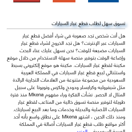
تسوق سهل لطلب قطع غيار السيارات
هل أنت شخص تجد صعوبة في شراء أفضل قطع غيار
السيارات عبر الإنترنت؟ هل تجد الخروج لشراء قطع غيار
السيارات مضيعة للوقت؟ نحن نسهل عليك عناء البحث
وإضاعة الوقت بتوفير منصة سهلة الاستخدام من خلال موقع
مكينة لقطع غيار السيارات. مكينة هو موقع إلكتروني بسيط
واستثنائي لبيع قطع غيار السيارات في المملكة العربية
السعودية من مجموعة متنوعة من العلامات التجارية الرائدة
مثل شيفروليه وكرايسلر ودودج ولكزس وتويوتا على سبيل
المثال لا الحصر. نشأت الفكرة وراء مفهوم Mkena منذ فترة
طويلة لتوفير منصة تسوق خالية من المتاعب لقطع غيار
السيارات الأصلية والبديلة وخدمات وما بعد البيع لسيارتك.
ومنذ ذلك الحين ، اشتهر Mkena على نطاق واسع بأنه أحد
أكثر مواقع طلب قطع غيار السيارات أصالة في المملكة
العربية السعودية
...المزيد