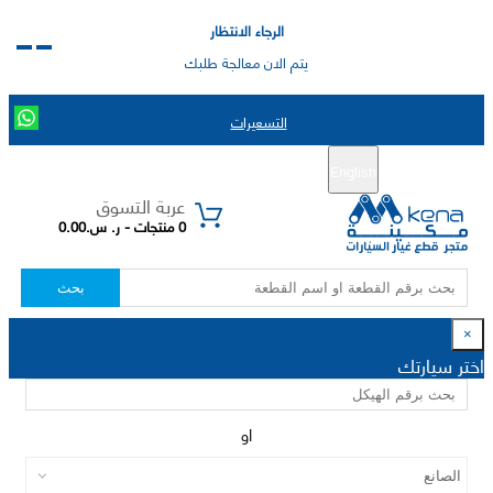
الرجاء الانتظار
يتم الان معالجة طلبك
التسعيرات
English
تسجيل جديد
تسجيل الدخول
|
عربة التسوق
0 منتجات - ر. س.0.00
بحث
×
اختر سيارتك
او