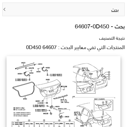
بحث
بحث -
64607-0D450
نتيجة التصنيف
المنتجات التي تفي معايير البحث : 64607 0D450