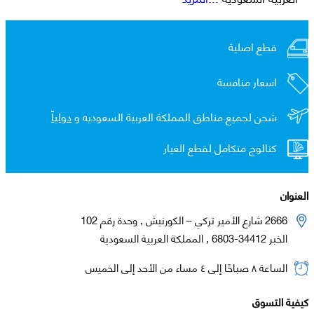
قطع اصلية
اسعار منافسة
شحن لجميع مناطق المملكة العربية السعوديه و
دولياً
كتالوج متكامل لقطع الغيار
العنوان
2666 شارع الأمير تركي – الكورنيش , وحدة رقم 102
الخبر 34412-6803 , المملكة العربية السعودية
الساعة ٨ صباحًا إلى ٤ مساء من الأحد إلى الخميس
كيفية التسوق