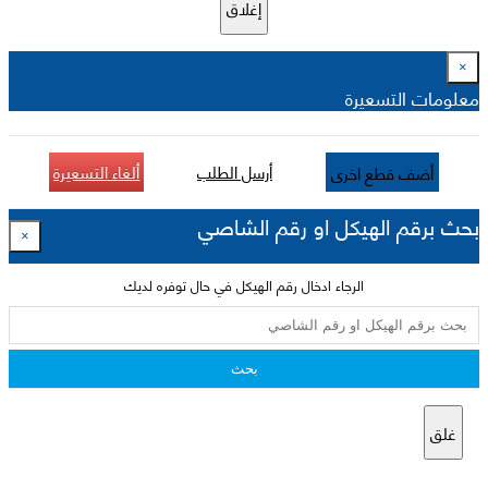
إغلاق
×
معلومات التسعيرة
أرسل الطلب
ألغاء التسعيرة
أضف قطع اخرى
بحث برقم الهيكل او رقم الشاصي
×
الرجاء ادخال رقم الهيكل في حال توفره لديك
بحث
غلق