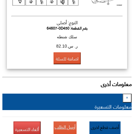
النوع: أصلي
رقم القطعة:
64607-0D450
سلك شنطه
ر. س.82.10
اضافة للسلة
معلومات أخرى
×
معلومات التسعيرة
أرسل الطلب
أضف قطع اخرى
ألغاء التسعيرة