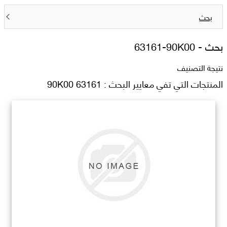
بحث
بحث -
63161-90K00
نتيجة التصنيف
المنتجات التي تفي معايير البحث : 63161 90K00