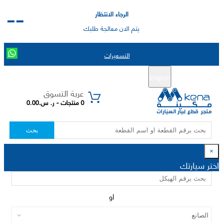
الرجاء الانتظار
يتم الان معالجة طلبك
التسعيرات
English
تسجيل جديد
تسجيل الدخول
|
عربة التسوق
0 منتجات - ر. س.0.00
بحث
×
اختر سيارتك
او