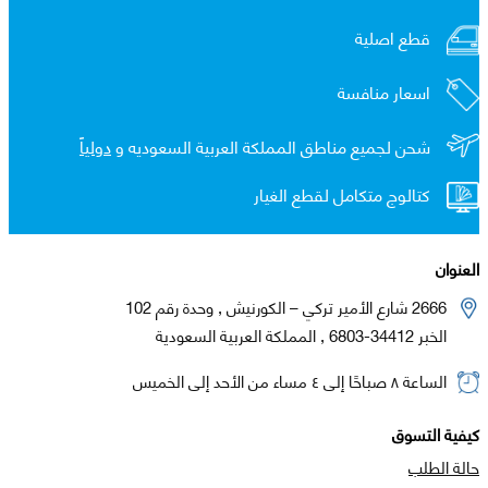
قطع اصلية
اسعار منافسة
شحن لجميع مناطق المملكة العربية السعوديه و
دولياً
كتالوج متكامل لقطع الغيار
العنوان
2666 شارع الأمير تركي – الكورنيش , وحدة رقم 102
الخبر 34412-6803 , المملكة العربية السعودية
الساعة ٨ صباحًا إلى ٤ مساء من الأحد إلى الخميس
كيفية التسوق
حالة الطلب