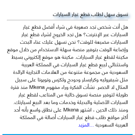
تسوق سهل لطلب قطع غيار السيارات
هل أنت شخص تجد صعوبة في شراء أفضل قطع غيار
السيارات عبر الإنترنت؟ هل تجد الخروج لشراء قطع غيار
السيارات مضيعة للوقت؟ نحن نسهل عليك عناء البحث
وإضاعة الوقت بتوفير منصة سهلة الاستخدام من خلال موقع
مكينة لقطع غيار السيارات. مكينة هو موقع إلكتروني بسيط
واستثنائي لبيع قطع غيار السيارات في المملكة العربية
السعودية من مجموعة متنوعة من العلامات التجارية الرائدة
مثل شيفروليه وكرايسلر ودودج ولكزس وتويوتا على سبيل
المثال لا الحصر. نشأت الفكرة وراء مفهوم Mkena منذ فترة
طويلة لتوفير منصة تسوق خالية من المتاعب لقطع غيار
السيارات الأصلية والبديلة وخدمات وما بعد البيع لسيارتك.
ومنذ ذلك الحين ، اشتهر Mkena على نطاق واسع بأنه أحد
أكثر مواقع طلب قطع غيار السيارات أصالة في المملكة
العربية السعودية
...المزيد