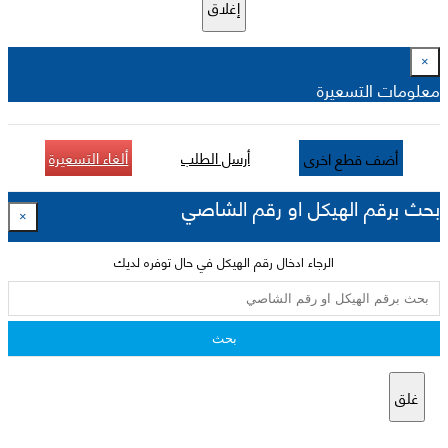
إغلاق
×
معلومات التسعيرة
أرسل الطلب
ألغاء التسعيرة
أضف قطع اخرى
بحث برقم الهيكل او رقم الشاصي
×
الرجاء ادخال رقم الهيكل في حال توفره لديك
بحث
غلق