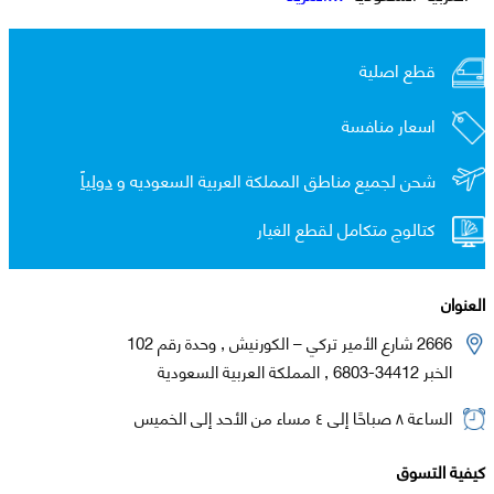
قطع اصلية
اسعار منافسة
شحن لجميع مناطق المملكة العربية السعوديه و
دولياً
كتالوج متكامل لقطع الغيار
العنوان
2666 شارع الأمير تركي – الكورنيش , وحدة رقم 102
الخبر 34412-6803 , المملكة العربية السعودية
الساعة ٨ صباحًا إلى ٤ مساء من الأحد إلى الخميس
كيفية التسوق