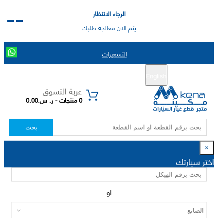
الرجاء الانتظار
يتم الان معالجة طلبك
التسعيرات
English
تسجيل جديد
تسجيل الدخول
|
عربة التسوق
0 منتجات - ر. س.0.00
بحث
×
اختر سيارتك
او