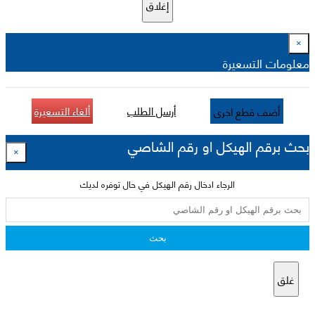
إغلاق
×
معلومات التسعيرة
أرسل الطلب
ألغاء التسعيرة
أضف قطع اخرى
بحث برقم الهيكل او رقم الشاصي
×
الرجاء ادخال رقم الهيكل في حال توفره لديك
بحث
غلق