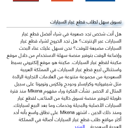
تسوق سهل لطلب قطع غيار السيارات
هل أنت شخص تجد صعوبة في شراء أفضل قطع غيار
السيارات عبر الإنترنت؟ هل تجد الخروج لشراء قطع غيار
السيارات مضيعة للوقت؟ نحن نسهل عليك عناء البحث
وإضاعة الوقت بتوفير منصة سهلة الاستخدام من خلال موقع
مكينة لقطع غيار السيارات. مكينة هو موقع إلكتروني بسيط
واستثنائي لبيع قطع غيار السيارات في المملكة العربية
السعودية من مجموعة متنوعة من العلامات التجارية الرائدة
مثل شيفروليه وكرايسلر ودودج ولكزس وتويوتا على سبيل
المثال لا الحصر. نشأت الفكرة وراء مفهوم Mkena منذ فترة
طويلة لتوفير منصة تسوق خالية من المتاعب لقطع غيار
السيارات الأصلية والبديلة وخدمات وما بعد البيع لسيارتك.
ومنذ ذلك الحين ، اشتهر Mkena على نطاق واسع بأنه أحد
أكثر مواقع طلب قطع غيار السيارات أصالة في المملكة
العربية السعودية
...المزيد