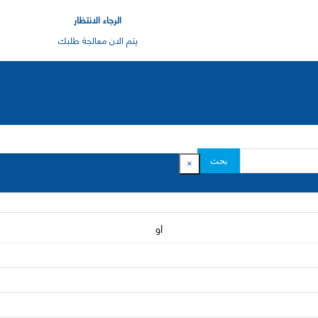
الرجاء الانتظار
يتم الان معالجة طلبك
بحث
×
او