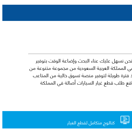
حن نسهل عليك عناء البحث وإضاعة الوقت بتوفير
في المملكة العربية السعودية من مجموعة متنوعة من
جارية الرائدة مثل شيفروليه وكرايسلر ودودج ولكزس وتويوتا على سبيل المثال لا الحصر. نشأت الفكرة وراء مفهوم Mkena منذ فترة طويلة لتوفير منصة تسوق خالية من المتاعب
ذ ذلك الحين ، اشتهر Mkena على نطاق واسع بأنه أحد أكثر مواقع طلب قطع غيار السيارات أصالة في المملكة
كتالوج متكامل لقطع الغيار