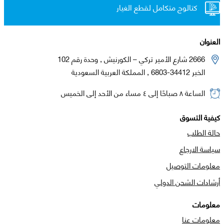
كتالوج متكامل لقطع الغيار
العنوان
2666 شارع الأمير تركي – الكورنيش , وحدة رقم 102
الخبر 34412-6803 , المملكة العربية السعودية
الساعة ٨ صباحًا إلى ٤ مساء من الأحد إلى الخميس
كيفية التسوق
حالة الطلب
سياسة الارجاع
معلومات التوصيل
أرشادات الشحن الدولي
معلومات
معلومات عنا