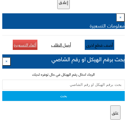
إغلاق
×
معلومات التسعيرة
أرسل الطلب
ألغاء التسعيرة
أضف قطع اخرى
بحث برقم الهيكل او رقم الشاصي
×
الرجاء ادخال رقم الهيكل في حال توفره لديك
بحث
غلق