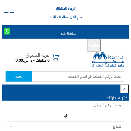
الرجاء الانتظار
يتم الان معالجة طلبك
التسعيرات
English
تسجيل جديد
تسجيل الدخول
|
عربة التسوق
0 منتجات - ر. س.0.00
بحث
×
اختر سيارتك
او