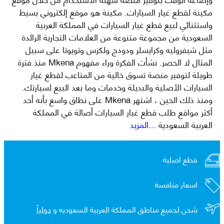
مكينة لقطع غيار السيارات. مكينة هو موقع إلكتروني بسيط
واستثنائي لبيع قطع غيار السيارات في المملكة العربية
السعودية من مجموعة متنوعة من العلامات التجارية الرائدة
مثل شيفروليه وكرايسلر ودودج ولكزس وتويوتا على سبيل
المثال لا الحصر. نشأت الفكرة وراء مفهوم Mkena منذ فترة
طويلة لتوفير منصة تسوق خالية من المتاعب لقطع غيار
السيارات الأصلية والبديلة وخدمات وما بعد البيع لسيارتك.
ومنذ ذلك الحين ، اشتهر Mkena على نطاق واسع بأنه أحد
أكثر مواقع طلب قطع غيار السيارات أصالة في المملكة
العربية السعودية
...المزيد
قطع اصلية
اسعار منافسة
شحن لجميع مناطق المملكة العربية السعوديه و
دولياً