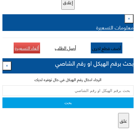
إغلاق
×
معلومات التسعيرة
أرسل الطلب
ألغاء التسعيرة
أضف قطع اخرى
بحث برقم الهيكل او رقم الشاصي
×
الرجاء ادخال رقم الهيكل في حال توفره لديك
بحث
غلق