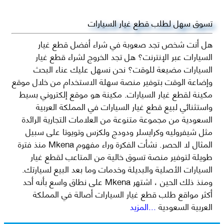
تسوق سهل لطلب قطع غيار السيارات
هل أنت شخص تجد صعوبة في شراء أفضل قطع غيار
السيارات عبر الإنترنت؟ هل تجد الخروج لشراء قطع غيار
السيارات مضيعة للوقت؟ نحن نسهل عليك عناء البحث
وإضاعة الوقت بتوفير منصة سهلة الاستخدام من خلال موقع
مكينة لقطع غيار السيارات. مكينة هو موقع إلكتروني بسيط
واستثنائي لبيع قطع غيار السيارات في المملكة العربية
السعودية من مجموعة متنوعة من العلامات التجارية الرائدة
مثل شيفروليه وكرايسلر ودودج ولكزس وتويوتا على سبيل
المثال لا الحصر. نشأت الفكرة وراء مفهوم Mkena منذ فترة
طويلة لتوفير منصة تسوق خالية من المتاعب لقطع غيار
السيارات الأصلية والبديلة وخدمات وما بعد البيع لسيارتك.
ومنذ ذلك الحين ، اشتهر Mkena على نطاق واسع بأنه أحد
أكثر مواقع طلب قطع غيار السيارات أصالة في المملكة
العربية السعودية
...المزيد