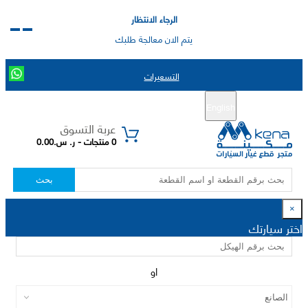
الرجاء الانتظار
يتم الان معالجة طلبك
التسعيرات
English
تسجيل جديد
تسجيل الدخول
|
عربة التسوق
0 منتجات - ر. س.0.00
بحث
×
اختر سيارتك
او