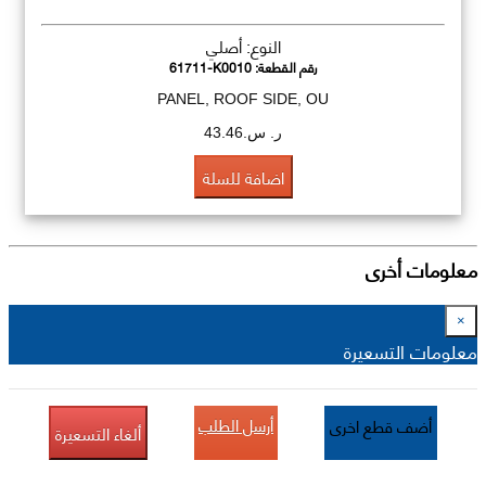
النوع: أصلي
رقم القطعة:
61711-K0010
PANEL, ROOF SIDE, OU
ر. س.43.46
اضافة للسلة
معلومات أخرى
×
معلومات التسعيرة
أرسل الطلب
أضف قطع اخرى
ألغاء التسعيرة