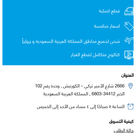
قطع اصلية
اسعار منافسة
شحن لجميع مناطق المملكة العربية السعوديه و
دولياً
كتالوج متكامل لقطع الغيار
العنوان
2666 شارع الأمير تركي – الكورنيش , وحدة رقم 102
الخبر 34412-6803 , المملكة العربية السعودية
الساعة ٨ صباحًا إلى ٤ مساء من الأحد إلى الخميس
كيفية التسوق
حالة الطلب