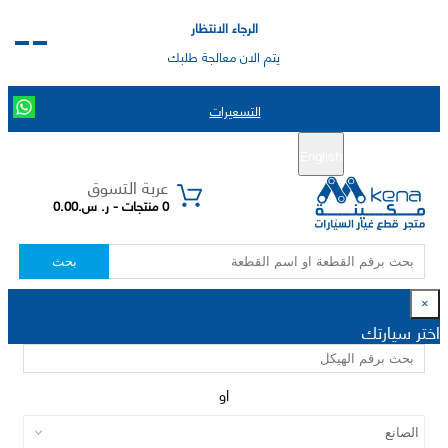
الرجاء الانتظار
يتم الان معالجة طلبك
التسعيرات
English
تسجيل جديد
تسجيل الدخول
|
عربة التسوق
0 منتجات - ر. س.0.00
بحث
×
اختر سيارتك
او