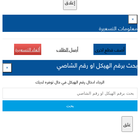
إغلاق
×
معلومات التسعيرة
أرسل الطلب
ألغاء التسعيرة
أضف قطع اخرى
بحث برقم الهيكل او رقم الشاصي
×
الرجاء ادخال رقم الهيكل في حال توفره لديك
بحث
غلق