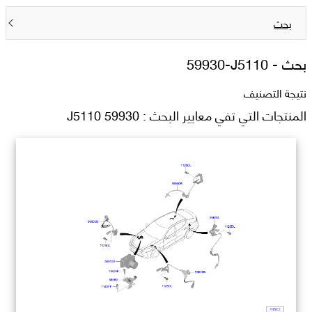
بحث
بحث -
59930-J5110
نتيجة التصنيف
المنتجات التي تفي معايير البحث : 59930 J5110