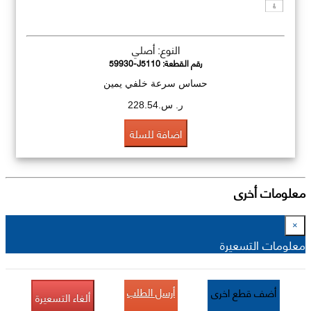
النوع: أصلي
رقم القطعة:
59930-J5110
حساس سرعة خلفي يمين
ر. س.228.54
اضافة للسلة
معلومات أخرى
×
معلومات التسعيرة
أرسل الطلب
أضف قطع اخرى
ألغاء التسعيرة