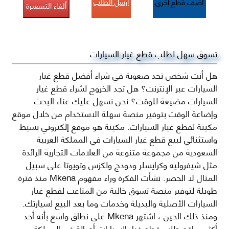
أرسل الطلب
أضف قطع اخرى
ألغاء التسعيرة
تسوق سهل لطلب قطع غيار السيارات
هل أنت شخص تجد صعوبة في شراء أفضل قطع غيار
السيارات عبر الإنترنت؟ هل تجد الخروج لشراء قطع غيار
السيارات مضيعة للوقت؟ نحن نسهل عليك عناء البحث
وإضاعة الوقت بتوفير منصة سهلة الاستخدام من خلال موقع
مكينة لقطع غيار السيارات. مكينة هو موقع إلكتروني بسيط
واستثنائي لبيع قطع غيار السيارات في المملكة العربية
السعودية من مجموعة متنوعة من العلامات التجارية الرائدة
مثل شيفروليه وكرايسلر ودودج ولكزس وتويوتا على سبيل
المثال لا الحصر. نشأت الفكرة وراء مفهوم Mkena منذ فترة
طويلة لتوفير منصة تسوق خالية من المتاعب لقطع غيار
السيارات الأصلية والبديلة وخدمات وما بعد البيع لسيارتك.
ومنذ ذلك الحين ، اشتهر Mkena على نطاق واسع بأنه أحد
أكثر مواقع طلب قطع غيار السيارات أصالة في المملكة