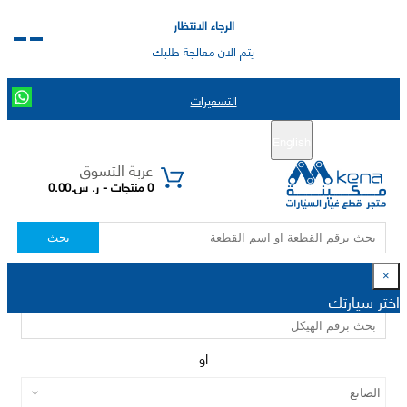
الرجاء الانتظار
يتم الان معالجة طلبك
التسعيرات
English
تسجيل جديد
تسجيل الدخول
|
عربة التسوق
0 منتجات - ر. س.0.00
بحث
×
اختر سيارتك
او