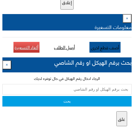
إغلاق
×
معلومات التسعيرة
أرسل الطلب
ألغاء التسعيرة
أضف قطع اخرى
بحث برقم الهيكل او رقم الشاصي
×
الرجاء ادخال رقم الهيكل في حال توفره لديك
بحث
غلق