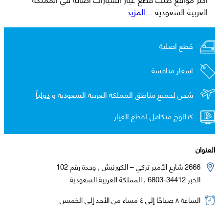
العربية السعودية
...المزيد
قطع اصلية
اسعار منافسة
شحن لجميع مناطق المملكة العربية السعوديه و
دولياً
كتالوج متكامل لقطع الغيار
العنوان
2666 شارع الأمير تركي – الكورنيش , وحدة رقم 102
الخبر 34412-6803 , المملكة العربية السعودية
الساعة ٨ صباحًا إلى ٤ مساء من الأحد إلى الخميس