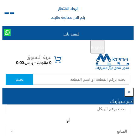
الرجاء الانتظار
يتم الان معالجة طلبك
التسعيرات
English
تسجيل جديد
تسجيل الدخول
|
عربة التسوق
0 منتجات - ر. س.0.00
بحث
×
اختر سيارتك
او