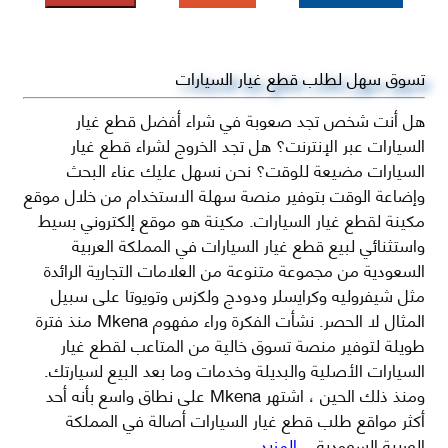
تسوق سهل لطلب قطع غيار السيارات
هل أنت شخص تجد صعوبة في شراء أفضل قطع غيار
السيارات عبر الإنترنت؟ هل تجد الخروج لشراء قطع غيار
السيارات مضيعة للوقت؟ نحن نسهل عليك عناء البحث
وإضاعة الوقت بتوفير منصة سهلة الاستخدام من خلال موقع
مكينة لقطع غيار السيارات. مكينة هو موقع إلكتروني بسيط
واستثنائي لبيع قطع غيار السيارات في المملكة العربية
السعودية من مجموعة متنوعة من العلامات التجارية الرائدة
مثل شيفروليه وكرايسلر ودودج ولكزس وتويوتا على سبيل
المثال لا الحصر. نشأت الفكرة وراء مفهوم Mkena منذ فترة
طويلة لتوفير منصة تسوق خالية من المتاعب لقطع غيار
السيارات الأصلية والبديلة وخدمات وما بعد البيع لسيارتك.
ومنذ ذلك الحين ، اشتهر Mkena على نطاق واسع بأنه أحد
أكثر مواقع طلب قطع غيار السيارات أصالة في المملكة
العربية السعودية
...المزيد