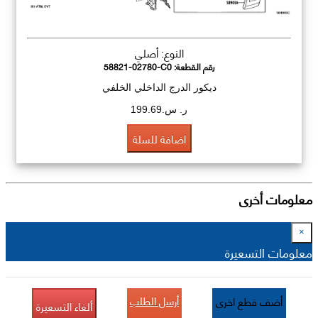
النوع: أصلي
رقم القطعة:
58821-02780-C0
ديكور الدرج الداخلي الخلفي
ر. س.199.69
اضافة للسلة
معلومات أخرى
×
معلومات التسعيرة
أرسل الطلب
أضف قطع اخرى
ألغاء التسعيرة