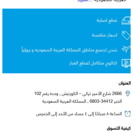
قطع اصلية
اسعار منافسة
شحن لجميع مناطق المملكة العربية السعوديه و
دولياً
كتالوج متكامل لقطع الغيار
العنوان
2666 شارع الأمير تركي – الكورنيش , وحدة رقم 102
الخبر 34412-6803 , المملكة العربية السعودية
الساعة ٨ صباحًا إلى ٤ مساء من الأحد إلى الخميس
كيفية التسوق