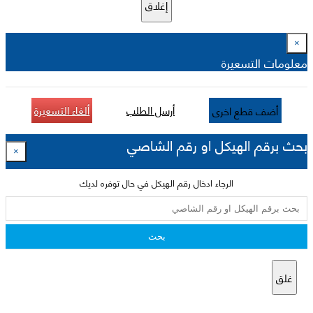
إغلاق
×
معلومات التسعيرة
أرسل الطلب
ألغاء التسعيرة
أضف قطع اخرى
بحث برقم الهيكل او رقم الشاصي
×
الرجاء ادخال رقم الهيكل في حال توفره لديك
بحث
غلق