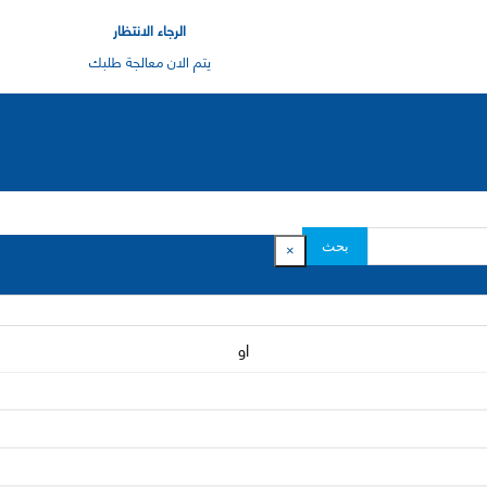
الرجاء الانتظار
يتم الان معالجة طلبك
بحث
×
او