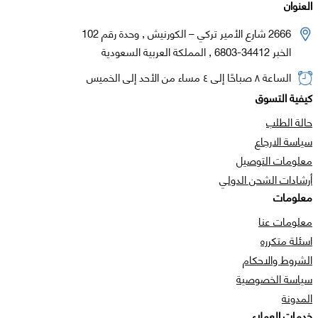
العنوان
2666 شارع الأمير تركي – الكورنيش , وحدة رقم 102
الخبر 34412-6803 , المملكة العربية السعودية
الساعة ٨ صباحًا إلى ٤ مساء من الأحد إلى الخميس
كيفية التسوق
حالة الطلب
سياسة الارجاع
معلومات التوصيل
أرشادات الشحن الدولي
معلومات
معلومات عنا
اسئلة متكرره
الشروط والاحكام
سياسة الخصوصية
المدونة
خدمات العملاء