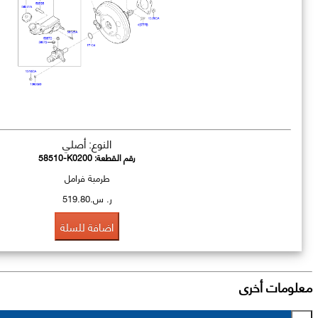
النوع: أصلي
رقم القطعة:
58510-K0200
طرمبة فرامل
ر. س.519.80
اضافة للسلة
معلومات أخرى