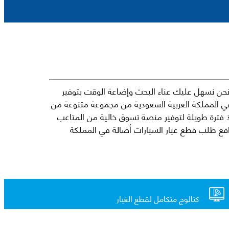
حن نسهل عليك عناء البحث وإضاعة الوقت بتوفير
في المملكة العربية السعودية من مجموعة متنوعة من
جارية الرائدة مثل شيفروليه وكرايسلر ودودج ولكزس وتويوتا على سبيل المثال لا الحصر. نشأت الفكرة وراء مفهوم Mkena منذ فترة طويلة لتوفير منصة تسوق خالية من المتاعب
ذ ذلك الحين ، اشتهر Mkena على نطاق واسع بأنه أحد أكثر مواقع طلب قطع غيار السيارات أصالة في المملكة
كتالوج متكامل لقطع الغيار