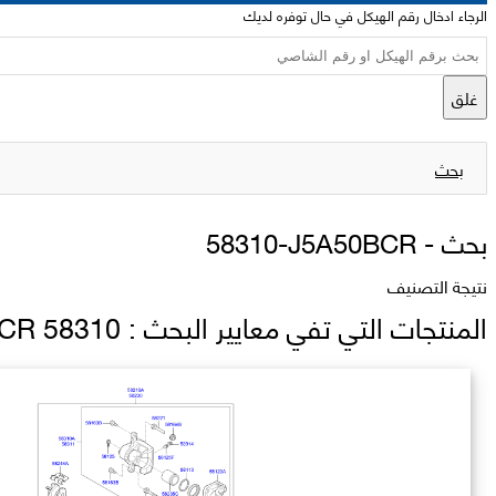
الرجاء ادخال رقم الهيكل في حال توفره لديك
غلق
بحث
بحث -
58310-J5A50BCR
نتيجة التصنيف
المنتجات التي تفي معايير البحث : 58310 J5A50BCR