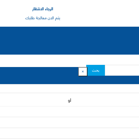
الرجاء الانتظار
يتم الان معالجة طلبك
بحث
×
او