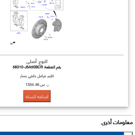
النوع: أصلي
رقم القطعة:
58310-J5A50BCR
كليبر فرامل خلفي يسار
ر. س.1334.46
اضافة للسلة
معلومات أخرى