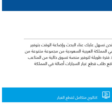
حن نسهل عليك عناء البحث وإضاعة الوقت بتوفير
في المملكة العربية السعودية من مجموعة متنوعة من
جارية الرائدة مثل شيفروليه وكرايسلر ودودج ولكزس وتويوتا على سبيل المثال لا الحصر. نشأت الفكرة وراء مفهوم Mkena منذ فترة طويلة لتوفير منصة تسوق خالية من المتاعب
ذ ذلك الحين ، اشتهر Mkena على نطاق واسع بأنه أحد أكثر مواقع طلب قطع غيار السيارات أصالة في المملكة
كتالوج متكامل لقطع الغيار