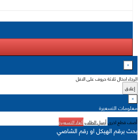
×
الرجاء ادخال ثلاثة حروف على الاقل
إغلاق
×
معلومات التسعيرة
أضف قطع اخرى
أرسل الطلب
ألغاء التسعيرة
بحث برقم الهيكل او رقم الشاصي