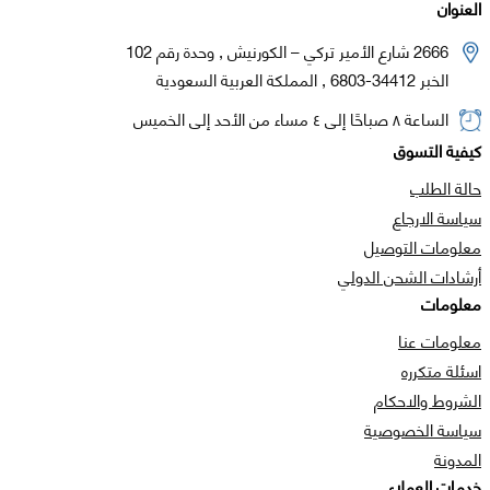
العنوان
2666 شارع الأمير تركي – الكورنيش , وحدة رقم 102
الخبر 34412-6803 , المملكة العربية السعودية
الساعة ٨ صباحًا إلى ٤ مساء من الأحد إلى الخميس
كيفية التسوق
حالة الطلب
سياسة الارجاع
معلومات التوصيل
أرشادات الشحن الدولي
معلومات
معلومات عنا
اسئلة متكرره
الشروط والاحكام
سياسة الخصوصية
المدونة
خدمات العملاء