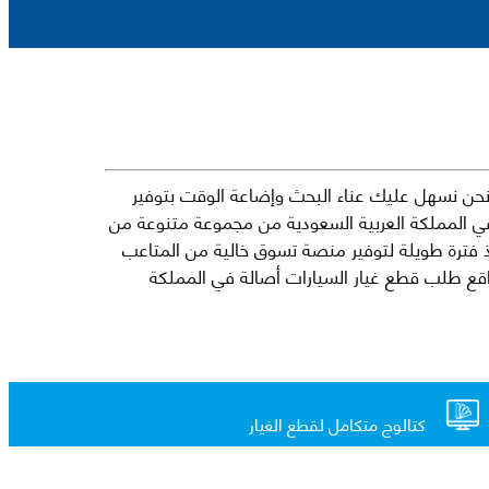
حن نسهل عليك عناء البحث وإضاعة الوقت بتوفير
في المملكة العربية السعودية من مجموعة متنوعة من
جارية الرائدة مثل شيفروليه وكرايسلر ودودج ولكزس وتويوتا على سبيل المثال لا الحصر. نشأت الفكرة وراء مفهوم Mkena منذ فترة طويلة لتوفير منصة تسوق خالية من المتاعب
ذ ذلك الحين ، اشتهر Mkena على نطاق واسع بأنه أحد أكثر مواقع طلب قطع غيار السيارات أصالة في المملكة
كتالوج متكامل لقطع الغيار