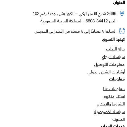
العنوان
2666 شارع الأمير تركي – الكورنيش , وحدة رقم 102
الخبر 34412-6803 , المملكة العربية السعودية
الساعة ٨ صباحًا إلى ٤ مساء من الأحد إلى الخميس
كيفية التسوق
حالة الطلب
سياسة الارجاع
معلومات التوصيل
أرشادات الشحن الدولي
معلومات
معلومات عنا
اسئلة متكرره
الشروط والاحكام
سياسة الخصوصية
المدونة
خدمات العملاء