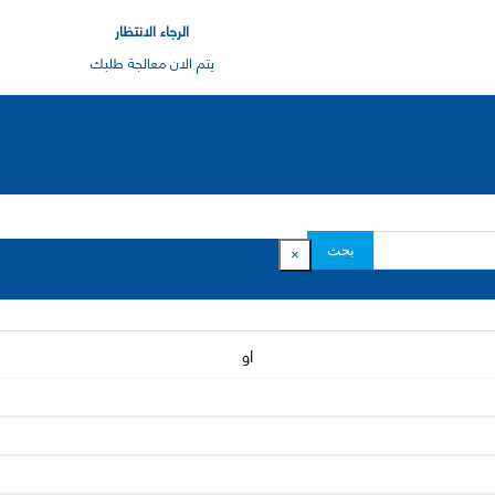
الرجاء الانتظار
يتم الان معالجة طلبك
بحث
×
او