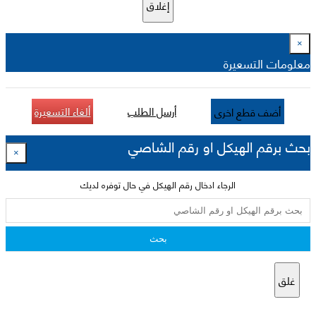
إغلاق
×
معلومات التسعيرة
أرسل الطلب
ألغاء التسعيرة
أضف قطع اخرى
بحث برقم الهيكل او رقم الشاصي
×
الرجاء ادخال رقم الهيكل في حال توفره لديك
بحث
غلق