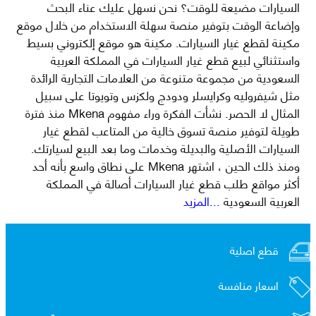
السيارات مضيعة للوقت؟ نحن نسهل عليك عناء البحث
وإضاعة الوقت بتوفير منصة سهلة الاستخدام من خلال موقع
مكينة لقطع غيار السيارات. مكينة هو موقع إلكتروني بسيط
واستثنائي لبيع قطع غيار السيارات في المملكة العربية
السعودية من مجموعة متنوعة من العلامات التجارية الرائدة
مثل شيفروليه وكرايسلر ودودج ولكزس وتويوتا على سبيل
المثال لا الحصر. نشأت الفكرة وراء مفهوم Mkena منذ فترة
طويلة لتوفير منصة تسوق خالية من المتاعب لقطع غيار
السيارات الأصلية والبديلة وخدمات وما بعد البيع لسيارتك.
ومنذ ذلك الحين ، اشتهر Mkena على نطاق واسع بأنه أحد
أكثر مواقع طلب قطع غيار السيارات أصالة في المملكة
العربية السعودية
...المزيد
قطع اصلية
اسعار منافسة