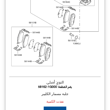
النوع: أصلي
رقم القطعة:
58162-1G000
جلبة مسمار الكليبر
نفذت الكمية