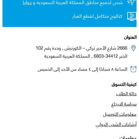
شحن لجميع مناطق المملكة العربية السعوديه و
دولياً
كتالوج متكامل لقطع الغيار
العنوان
2666 شارع الأمير تركي – الكورنيش , وحدة رقم 102
الخبر 34412-6803 , المملكة العربية السعودية
الساعة ٨ صباحًا إلى ٤ مساء من الأحد إلى الخميس
كيفية التسوق
حالة الطلب
سياسة الارجاع
معلومات التوصيل
أرشادات الشحن الدولي
معلومات