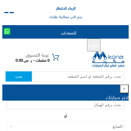
الرجاء الانتظار
يتم الان معالجة طلبك
التسعيرات
English
تسجيل جديد
تسجيل الدخول
|
عربة التسوق
0 منتجات - ر. س.0.00
بحث
×
اختر سيارتك
او