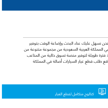
حن نسهل عليك عناء البحث وإضاعة الوقت بتوفير
في المملكة العربية السعودية من مجموعة متنوعة من
جارية الرائدة مثل شيفروليه وكرايسلر ودودج ولكزس وتويوتا على سبيل المثال لا الحصر. نشأت الفكرة وراء مفهوم Mkena منذ فترة طويلة لتوفير منصة تسوق خالية من المتاعب
ذ ذلك الحين ، اشتهر Mkena على نطاق واسع بأنه أحد أكثر مواقع طلب قطع غيار السيارات أصالة في المملكة
كتالوج متكامل لقطع الغيار