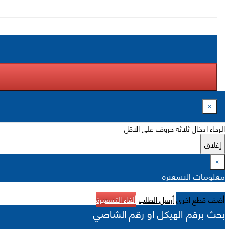
×
الرجاء ادخال ثلاثة حروف على الاقل
إغلاق
×
معلومات التسعيرة
أضف قطع اخرى
أرسل الطلب
ألغاء التسعيرة
بحث برقم الهيكل او رقم الشاصي