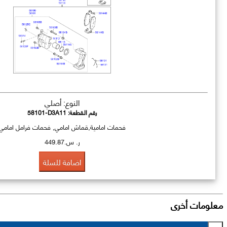
النوع: أصلي
رقم القطعة:
58101-D3A11
فحمات امامية,قماش امامي, فحمات فرامل امامي
ر. س.449.87
اضافة للسلة
معلومات أخرى