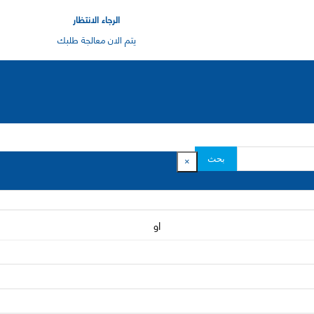
الرجاء الانتظار
يتم الان معالجة طلبك
بحث
×
او