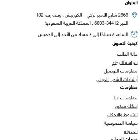
العنوان
2666 شارع الأمير تركي – الكورنيش , وحدة رقم 102
الخبر 34412-6803 , المملكة العربية السعودية
الساعة ٨ صباحًا إلى ٤ مساء من الأحد إلى الخميس
كيفية التسوق
حالة الطلب
سياسة الارجاع
معلومات التوصيل
أرشادات الشحن الدولي
معلومات
معلومات عنا
اسئلة متكرره
الشروط والاحكام
سياسة الخصوصية
المدونة
خدمات العملاء