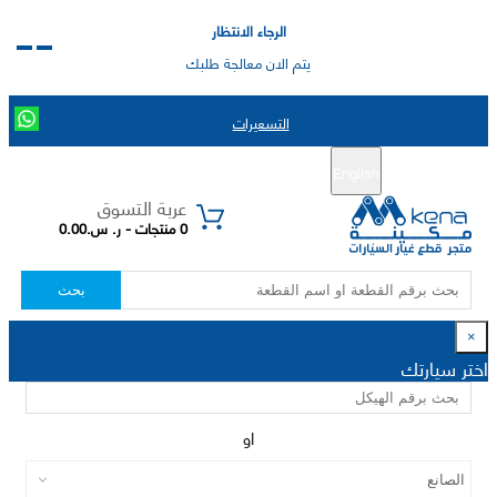
الرجاء الانتظار
يتم الان معالجة طلبك
التسعيرات
English
تسجيل جديد
تسجيل الدخول
|
عربة التسوق
0 منتجات - ر. س.0.00
بحث
×
اختر سيارتك
او