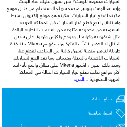
السيارات مضيعة للوقت؟ نحن نسهل عليك عناء البحث
وإضاعة الوقت بتوفير منصة سهلة الاستخدام من خلال موقع
مكينة لقطع غيار السيارات. مكينة هو موقع إلكتروني بسيط
واستثنائي لبيع قطع غيار السيارات في المملكة العربية
السعودية من مجموعة متنوعة من العلامات التجارية الرائدة
مثل شيفروليه وكرايسلر ودودج ولكزس وتويوتا على سبيل
المثال لا الحصر. نشأت الفكرة وراء مفهوم Mkena منذ فترة
طويلة لتوفير منصة تسوق خالية من المتاعب لقطع غيار
السيارات الأصلية والبديلة وخدمات وما بعد البيع لسيارتك.
ومنذ ذلك الحين ، اشتهر Mkena على نطاق واسع بأنه أحد
أكثر مواقع طلب قطع غيار السيارات أصالة في المملكة
العربية السعودية
...المزيد
قطع اصلية
اسعار منافسة
شحن لجميع مناطق المملكة العربية السعوديه و
دولياً