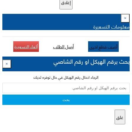
إغلاق
×
معلومات التسعيرة
أرسل الطلب
ألغاء التسعيرة
أضف قطع اخرى
بحث برقم الهيكل او رقم الشاصي
×
الرجاء ادخال رقم الهيكل في حال توفره لديك
بحث
غلق