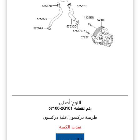
النوع: أصلي
رقم القطعة:
57100-2G101
طرمبة دركسون,علبة دركسون
نفذت الكمية
اطلب تسعيرة