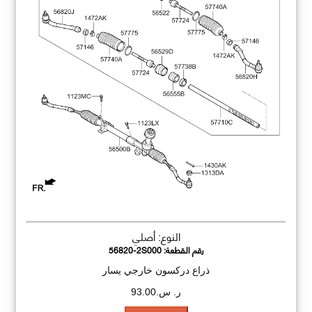
النوع: أصلي
رقم القطعة:
56820-2S000
ذراع دركسون خارجي يسار
ر. س.93.00