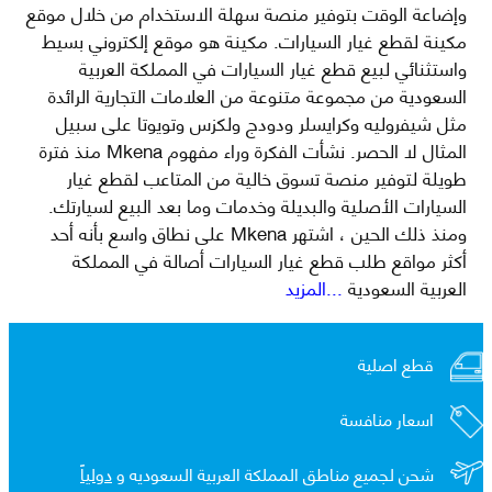
وإضاعة الوقت بتوفير منصة سهلة الاستخدام من خلال موقع
مكينة لقطع غيار السيارات. مكينة هو موقع إلكتروني بسيط
واستثنائي لبيع قطع غيار السيارات في المملكة العربية
السعودية من مجموعة متنوعة من العلامات التجارية الرائدة
مثل شيفروليه وكرايسلر ودودج ولكزس وتويوتا على سبيل
المثال لا الحصر. نشأت الفكرة وراء مفهوم Mkena منذ فترة
طويلة لتوفير منصة تسوق خالية من المتاعب لقطع غيار
السيارات الأصلية والبديلة وخدمات وما بعد البيع لسيارتك.
ومنذ ذلك الحين ، اشتهر Mkena على نطاق واسع بأنه أحد
أكثر مواقع طلب قطع غيار السيارات أصالة في المملكة
العربية السعودية
...المزيد
قطع اصلية
اسعار منافسة
شحن لجميع مناطق المملكة العربية السعوديه و
دولياً