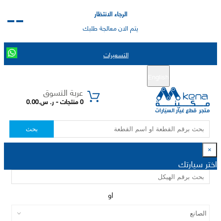
الرجاء الانتظار
يتم الان معالجة طلبك
التسعيرات
English
تسجيل جديد
تسجيل الدخول
|
عربة التسوق
0 منتجات - ر. س.0.00
بحث
×
اختر سيارتك
او