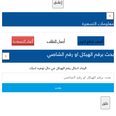
إغلاق
×
معلومات التسعيرة
أرسل الطلب
ألغاء التسعيرة
أضف قطع اخرى
بحث برقم الهيكل او رقم الشاصي
×
الرجاء ادخال رقم الهيكل في حال توفره لديك
بحث
غلق