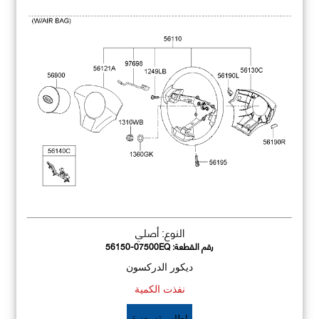
النوع: أصلي
رقم القطعة:
56150-07500EQ
ديكور الدركسون
نفذت الكمية
اطلب تسعيرة