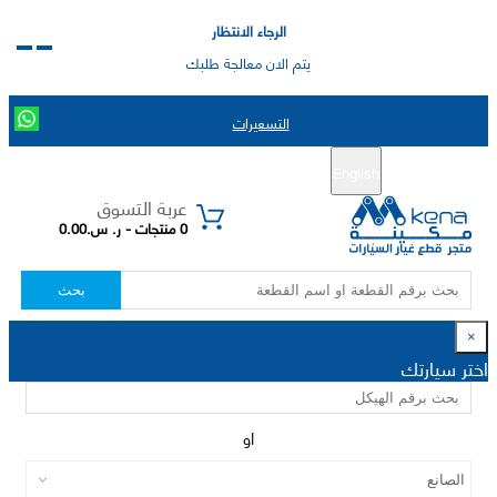
الرجاء الانتظار
يتم الان معالجة طلبك
التسعيرات
English
تسجيل جديد
تسجيل الدخول
|
عربة التسوق
0 منتجات - ر. س.0.00
بحث
×
اختر سيارتك
او