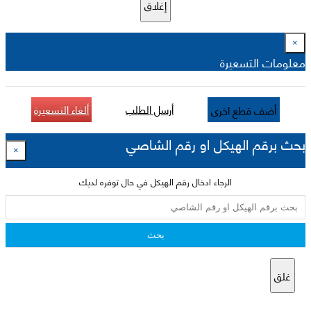
إغلاق
×
معلومات التسعيرة
أرسل الطلب
ألغاء التسعيرة
أضف قطع اخرى
بحث برقم الهيكل او رقم الشاصي
×
الرجاء ادخال رقم الهيكل في حال توفره لديك
بحث
غلق