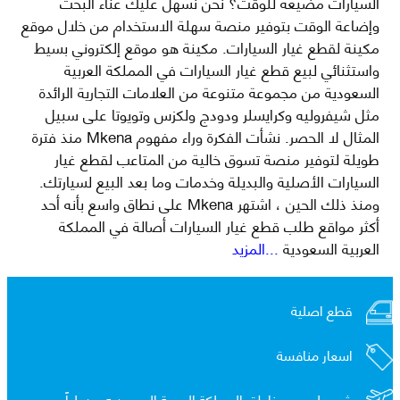
السيارات مضيعة للوقت؟ نحن نسهل عليك عناء البحث
وإضاعة الوقت بتوفير منصة سهلة الاستخدام من خلال موقع
مكينة لقطع غيار السيارات. مكينة هو موقع إلكتروني بسيط
واستثنائي لبيع قطع غيار السيارات في المملكة العربية
السعودية من مجموعة متنوعة من العلامات التجارية الرائدة
مثل شيفروليه وكرايسلر ودودج ولكزس وتويوتا على سبيل
المثال لا الحصر. نشأت الفكرة وراء مفهوم Mkena منذ فترة
طويلة لتوفير منصة تسوق خالية من المتاعب لقطع غيار
السيارات الأصلية والبديلة وخدمات وما بعد البيع لسيارتك.
ومنذ ذلك الحين ، اشتهر Mkena على نطاق واسع بأنه أحد
أكثر مواقع طلب قطع غيار السيارات أصالة في المملكة
العربية السعودية
...المزيد
قطع اصلية
اسعار منافسة
شحن لجميع مناطق المملكة العربية السعوديه و
دولياً