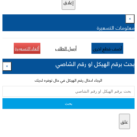
إغلاق
×
معلومات التسعيرة
أرسل الطلب
ألغاء التسعيرة
أضف قطع اخرى
بحث برقم الهيكل او رقم الشاصي
×
الرجاء ادخال رقم الهيكل في حال توفره لديك
بحث
غلق