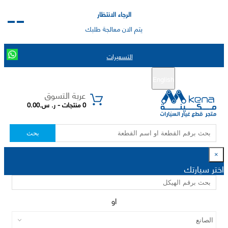
الرجاء الانتظار
يتم الان معالجة طلبك
التسعيرات
English
تسجيل جديد
تسجيل الدخول
|
عربة التسوق
0 منتجات - ر. س.0.00
بحث
×
اختر سيارتك
او