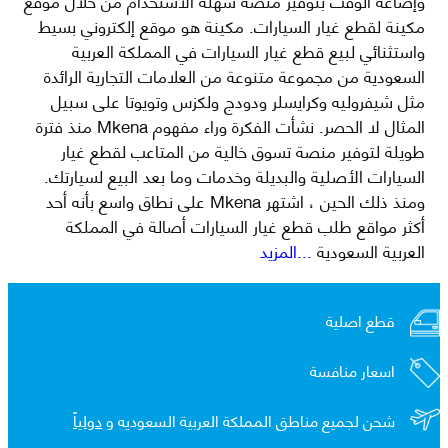
مكينة لقطع غيار السيارات. مكينة هو موقع إلكتروني بسيط
واستثنائي لبيع قطع غيار السيارات في المملكة العربية
السعودية من مجموعة متنوعة من العلامات التجارية الرائدة
مثل شيفروليه وكرايسلر ودودج ولكزس وتويوتا على سبيل
المثال لا الحصر. نشأت الفكرة وراء مفهوم Mkena منذ فترة
طويلة لتوفير منصة تسوق خالية من المتاعب لقطع غيار
السيارات الأصلية والبديلة وخدمات وما بعد البيع لسيارتك.
ومنذ ذلك الحين ، اشتهر Mkena على نطاق واسع بأنه أحد
أكثر مواقع طلب قطع غيار السيارات أصالة في المملكة
العربية السعودية
...المزيد
قطع اصلية
اسعار منافسة
شحن لجميع مناطق المملكة العربية السعوديه و
دولياً