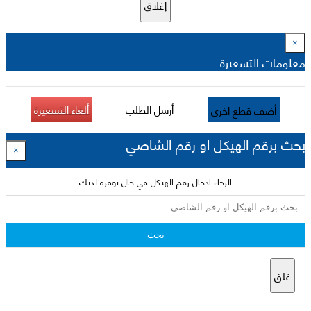
إغلاق
×
معلومات التسعيرة
أرسل الطلب
ألغاء التسعيرة
أضف قطع اخرى
بحث برقم الهيكل او رقم الشاصي
×
الرجاء ادخال رقم الهيكل في حال توفره لديك
بحث
غلق