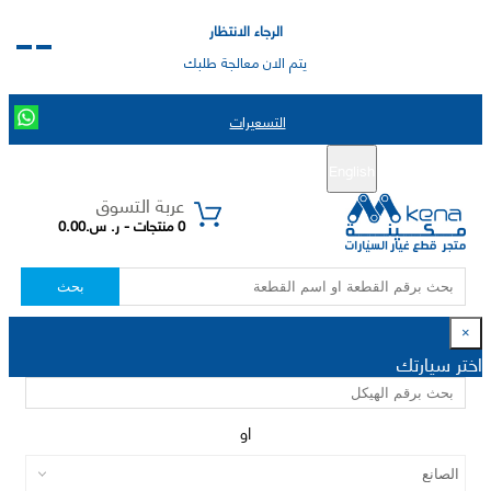
الرجاء الانتظار
يتم الان معالجة طلبك
التسعيرات
English
تسجيل جديد
تسجيل الدخول
|
عربة التسوق
0 منتجات - ر. س.0.00
بحث
×
اختر سيارتك
او