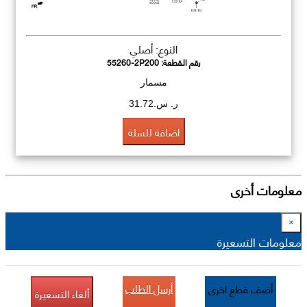
النوع: أصلي
رقم القطعة:
55260-2P200
مسمار
ر. س.31.72
اضافة للسلة
معلومات أخرى
×
معلومات التسعيرة
أرسل الطلب
أضف قطع اخرى
ألغاء التسعيرة