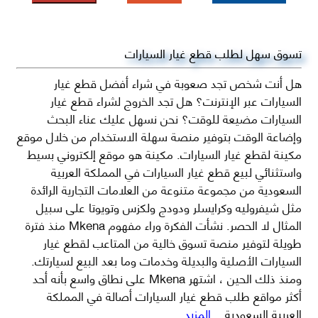
تسوق سهل لطلب قطع غيار السيارات
هل أنت شخص تجد صعوبة في شراء أفضل قطع غيار
السيارات عبر الإنترنت؟ هل تجد الخروج لشراء قطع غيار
السيارات مضيعة للوقت؟ نحن نسهل عليك عناء البحث
وإضاعة الوقت بتوفير منصة سهلة الاستخدام من خلال موقع
مكينة لقطع غيار السيارات. مكينة هو موقع إلكتروني بسيط
واستثنائي لبيع قطع غيار السيارات في المملكة العربية
السعودية من مجموعة متنوعة من العلامات التجارية الرائدة
مثل شيفروليه وكرايسلر ودودج ولكزس وتويوتا على سبيل
المثال لا الحصر. نشأت الفكرة وراء مفهوم Mkena منذ فترة
طويلة لتوفير منصة تسوق خالية من المتاعب لقطع غيار
السيارات الأصلية والبديلة وخدمات وما بعد البيع لسيارتك.
ومنذ ذلك الحين ، اشتهر Mkena على نطاق واسع بأنه أحد
أكثر مواقع طلب قطع غيار السيارات أصالة في المملكة
العربية السعودية
...المزيد