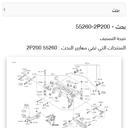
بحث
بحث -
55260-2P200
نتيجة التصنيف
المنتجات التي تفي معايير البحث : 55260 2P200