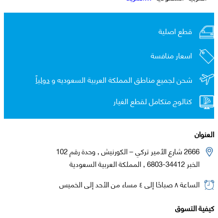
قطع اصلية
اسعار منافسة
شحن لجميع مناطق المملكة العربية السعوديه و
دولياً
كتالوج متكامل لقطع الغيار
العنوان
2666 شارع الأمير تركي – الكورنيش , وحدة رقم 102
الخبر 34412-6803 , المملكة العربية السعودية
الساعة ٨ صباحًا إلى ٤ مساء من الأحد إلى الخميس
كيفية التسوق