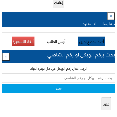
إغلاق
×
معلومات التسعيرة
أرسل الطلب
ألغاء التسعيرة
أضف قطع اخرى
بحث برقم الهيكل او رقم الشاصي
×
الرجاء ادخال رقم الهيكل في حال توفره لديك
بحث
غلق