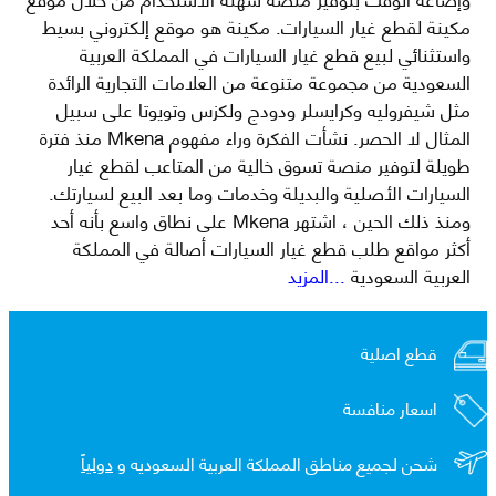
مكينة لقطع غيار السيارات. مكينة هو موقع إلكتروني بسيط
واستثنائي لبيع قطع غيار السيارات في المملكة العربية
السعودية من مجموعة متنوعة من العلامات التجارية الرائدة
مثل شيفروليه وكرايسلر ودودج ولكزس وتويوتا على سبيل
المثال لا الحصر. نشأت الفكرة وراء مفهوم Mkena منذ فترة
طويلة لتوفير منصة تسوق خالية من المتاعب لقطع غيار
السيارات الأصلية والبديلة وخدمات وما بعد البيع لسيارتك.
ومنذ ذلك الحين ، اشتهر Mkena على نطاق واسع بأنه أحد
أكثر مواقع طلب قطع غيار السيارات أصالة في المملكة
العربية السعودية
...المزيد
قطع اصلية
اسعار منافسة
شحن لجميع مناطق المملكة العربية السعوديه و
دولياً