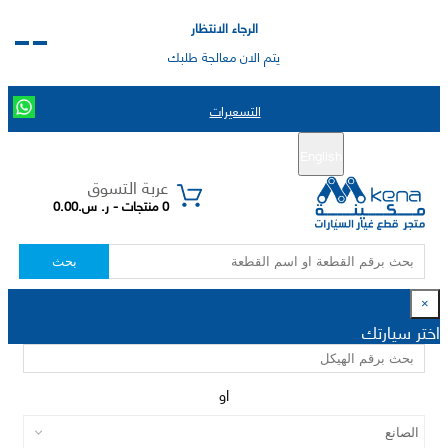
الرجاء الانتظار
يتم الان معالجة طلبك
التسعيرات
English
تسجيل جديد
تسجيل الدخول
|
عربة التسوق
0 منتجات - ر. س.0.00
بحث
×
اختر سيارتك
او