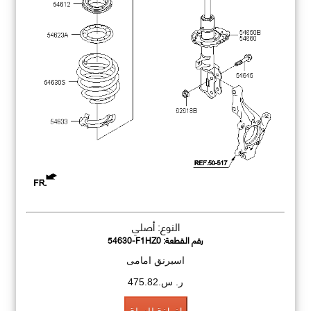
النوع: أصلي
رقم القطعة:
54630-F1HZ0
اسبرنق امامى
ر. س.475.82
اضافة للسلة