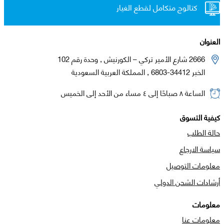
كتالوج متكامل لقطع الغيار
العنوان
2666 شارع الأمير تركي – الكورنيش , وحدة رقم 102
الخبر 34412-6803 , المملكة العربية السعودية
الساعة ٨ صباحًا إلى ٤ مساء من الأحد إلى الخميس
كيفية التسوق
حالة الطلب
سياسة الارجاع
معلومات التوصيل
أرشادات الشحن الدولي
معلومات
معلومات عنا