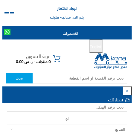
الرجاء الانتظار
يتم الان معالجة طلبك
التسعيرات
English
تسجيل جديد
تسجيل الدخول
|
عربة التسوق
0 منتجات - ر. س.0.00
بحث
×
اختر سيارتك
او