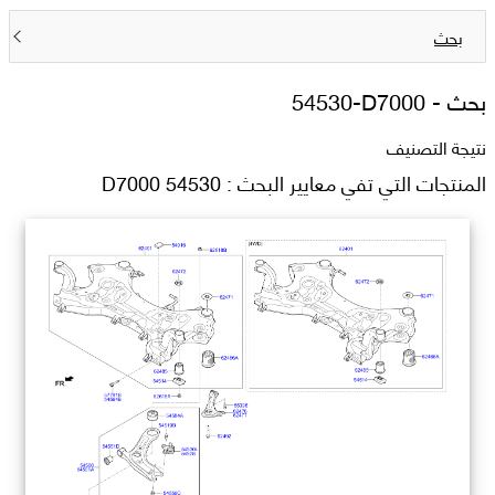
بحث
بحث -
54530-D7000
نتيجة التصنيف
المنتجات التي تفي معايير البحث : 54530 D7000