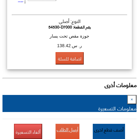
النوع: أصلي
رقم القطعة:
54530-D7000
جوزة مقص تحت يسار
ر. س.138.42
اضافة للسلة
معلومات أخرى
×
معلومات التسعيرة
أرسل الطلب
أضف قطع اخرى
ألغاء التسعيرة