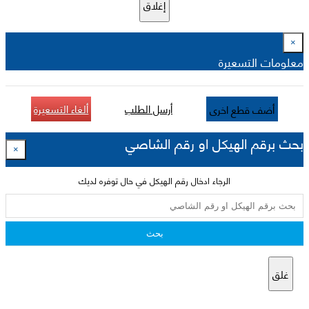
إغلاق
×
معلومات التسعيرة
أرسل الطلب
ألغاء التسعيرة
أضف قطع اخرى
بحث برقم الهيكل او رقم الشاصي
×
الرجاء ادخال رقم الهيكل في حال توفره لديك
بحث
غلق