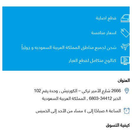
قطع اصلية
اسعار منافسة
شحن لجميع مناطق المملكة العربية السعوديه و
دولياً
كتالوج متكامل لقطع الغيار
العنوان
2666 شارع الأمير تركي – الكورنيش , وحدة رقم 102
الخبر 34412-6803 , المملكة العربية السعودية
الساعة ٨ صباحًا إلى ٤ مساء من الأحد إلى الخميس
كيفية التسوق