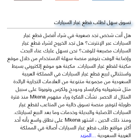
تسوق سهل لطلب قطع غيار السيارات
هل أنت شخص تجد صعوبة في شراء أفضل قطع غيار
السيارات عبر الإنترنت؟ هل تجد الخروج لشراء قطع غيار
السيارات مضيعة للوقت؟ نحن نسهل عليك عناء البحث
وإضاعة الوقت بتوفير منصة سهلة الاستخدام من خلال موقع
مكينة لقطع غيار السيارات. مكينة هو موقع إلكتروني بسيط
واستثنائي لبيع قطع غيار السيارات في المملكة العربية
السعودية من مجموعة متنوعة من العلامات التجارية الرائدة
مثل شيفروليه وكرايسلر ودودج ولكزس وتويوتا على سبيل
المثال لا الحصر. نشأت الفكرة وراء مفهوم Mkena منذ فترة
طويلة لتوفير منصة تسوق خالية من المتاعب لقطع غيار
السيارات الأصلية والبديلة وخدمات وما بعد البيع لسيارتك.
ومنذ ذلك الحين ، اشتهر Mkena على نطاق واسع بأنه أحد
أكثر مواقع طلب قطع غيار السيارات أصالة في المملكة
العربية السعودية
...المزيد