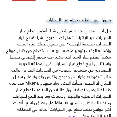
تسوق سهل لطلب قطع غيار السيارات
هل أنت شخص تجد صعوبة في شراء أفضل قطع غيار
السيارات عبر الإنترنت؟ هل تجد الخروج لشراء قطع غيار
السيارات مضيعة للوقت؟ نحن نسهل عليك عناء البحث
وإضاعة الوقت بتوفير منصة سهلة الاستخدام من خلال موقع
مكينة لقطع غيار السيارات. مكينة هو موقع إلكتروني بسيط
واستثنائي لبيع قطع غيار السيارات في المملكة العربية
السعودية من مجموعة متنوعة من العلامات التجارية الرائدة
مثل شيفروليه وكرايسلر ودودج ولكزس وتويوتا على سبيل
المثال لا الحصر. نشأت الفكرة وراء مفهوم Mkena منذ فترة
طويلة لتوفير منصة تسوق خالية من المتاعب لقطع غيار
السيارات الأصلية والبديلة وخدمات وما بعد البيع لسيارتك.
ومنذ ذلك الحين ، اشتهر Mkena على نطاق واسع بأنه أحد
أكثر مواقع طلب قطع غيار السيارات أصالة في المملكة
العربية السعودية
...المزيد