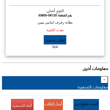
النوع: أصلي
رقم القطعة:
53805-0K120
بطانة رفرف امامي يمين
نفذت الكمية
اطلب تسعيرة
N/A
معلومات أخرى
×
معلومات التسعيرة
أرسل الطلب
أضف قطع اخرى
ألغاء التسعيرة