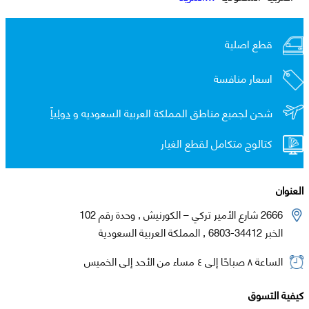
قطع اصلية
اسعار منافسة
شحن لجميع مناطق المملكة العربية السعوديه و
دولياً
كتالوج متكامل لقطع الغيار
العنوان
2666 شارع الأمير تركي – الكورنيش , وحدة رقم 102
الخبر 34412-6803 , المملكة العربية السعودية
الساعة ٨ صباحًا إلى ٤ مساء من الأحد إلى الخميس
كيفية التسوق