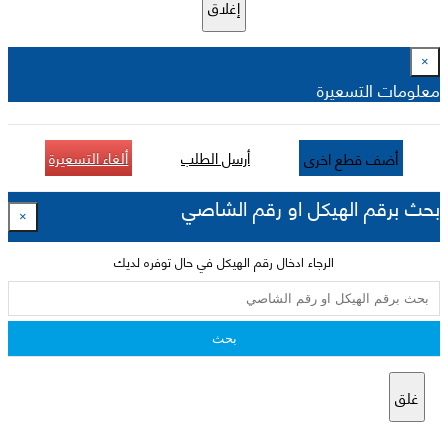
إغلاق
×
معلومات التسعيرة
أرسل الطلب
ألغاء التسعيرة
أضف قطع اخرى
بحث برقم الهيكل او رقم الشاصي
×
الرجاء ادخال رقم الهيكل في حال توفره لديك
بحث
غلق