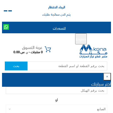
الرجاء الانتظار
يتم الان معالجة طلبك
التسعيرات
English
تسجيل جديد
تسجيل الدخول
|
عربة التسوق
0 منتجات - ر. س.0.00
بحث
×
اختر سيارتك
او