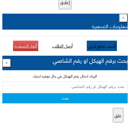
إغلاق
×
معلومات التسعيرة
أرسل الطلب
ألغاء التسعيرة
أضف قطع اخرى
بحث برقم الهيكل او رقم الشاصي
×
الرجاء ادخال رقم الهيكل في حال توفره لديك
بحث
غلق