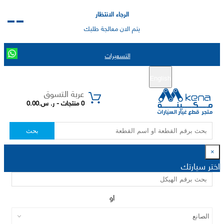
الرجاء الانتظار
يتم الان معالجة طلبك
التسعيرات
English
تسجيل جديد
تسجيل الدخول
|
عربة التسوق
0 منتجات - ر. س.0.00
بحث
×
اختر سيارتك
او