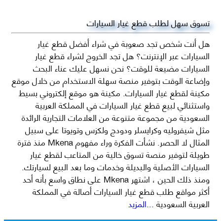
تسوق سهل لطلب قطع غيار السيارات
هل أنت شخص تجد صعوبة في شراء أفضل قطع غيار
السيارات عبر الإنترنت؟ هل تجد الخروج لشراء قطع غيار
السيارات مضيعة للوقت؟ نحن نسهل عليك عناء البحث
وإضاعة الوقت بتوفير منصة سهلة الاستخدام من خلال موقع
مكينة لقطع غيار السيارات. مكينة هو موقع إلكتروني بسيط
واستثنائي لبيع قطع غيار السيارات في المملكة العربية
السعودية من مجموعة متنوعة من العلامات التجارية الرائدة
مثل شيفروليه وكرايسلر ودودج ولكزس وتويوتا على سبيل
المثال لا الحصر. نشأت الفكرة وراء مفهوم Mkena منذ فترة
طويلة لتوفير منصة تسوق خالية من المتاعب لقطع غيار
السيارات الأصلية والبديلة وخدمات وما بعد البيع لسيارتك.
ومنذ ذلك الحين ، اشتهر Mkena على نطاق واسع بأنه أحد
أكثر مواقع طلب قطع غيار السيارات أصالة في المملكة
العربية السعودية
...المزيد