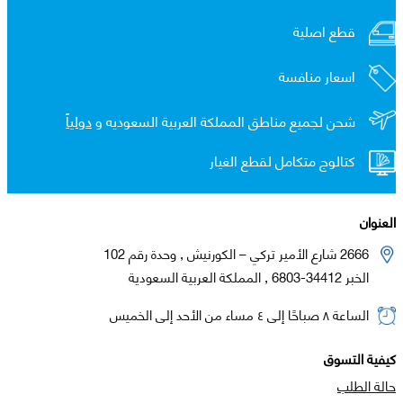
قطع اصلية
اسعار منافسة
شحن لجميع مناطق المملكة العربية السعوديه و
دولياً
كتالوج متكامل لقطع الغيار
العنوان
2666 شارع الأمير تركي – الكورنيش , وحدة رقم 102
الخبر 34412-6803 , المملكة العربية السعودية
الساعة ٨ صباحًا إلى ٤ مساء من الأحد إلى الخميس
كيفية التسوق
حالة الطلب