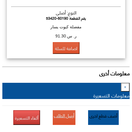
النوع: أصلي
رقم القطعة:
53420-60190
مفصلة كبوت يسار
ر. س.91.30
اضافة للسلة
معلومات أخرى
×
معلومات التسعيرة
أرسل الطلب
أضف قطع اخرى
ألغاء التسعيرة