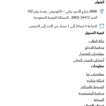
العنوان
2666 شارع الأمير تركي – الكورنيش , وحدة رقم 102
الخبر 34412-6803 , المملكة العربية السعودية
الساعة ٨ صباحًا إلى ٤ مساء من الأحد إلى الخميس
كيفية التسوق
حالة الطلب
سياسة الارجاع
معلومات التوصيل
أرشادات الشحن الدولي
معلومات
معلومات عنا
اسئلة متكرره
الشروط والاحكام
سياسة الخصوصية
المدونة
خدمات العملاء