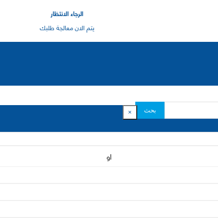
الرجاء الانتظار
يتم الان معالجة طلبك
بحث
×
او