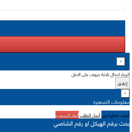
×
الرجاء ادخال ثلاثة حروف على الاقل
إغلاق
×
معلومات التسعيرة
أضف قطع اخرى
أرسل الطلب
ألغاء التسعيرة
بحث برقم الهيكل او رقم الشاصي