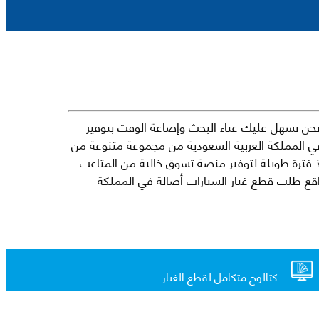
حن نسهل عليك عناء البحث وإضاعة الوقت بتوفير
في المملكة العربية السعودية من مجموعة متنوعة من
جارية الرائدة مثل شيفروليه وكرايسلر ودودج ولكزس وتويوتا على سبيل المثال لا الحصر. نشأت الفكرة وراء مفهوم Mkena منذ فترة طويلة لتوفير منصة تسوق خالية من المتاعب
ذ ذلك الحين ، اشتهر Mkena على نطاق واسع بأنه أحد أكثر مواقع طلب قطع غيار السيارات أصالة في المملكة
كتالوج متكامل لقطع الغيار