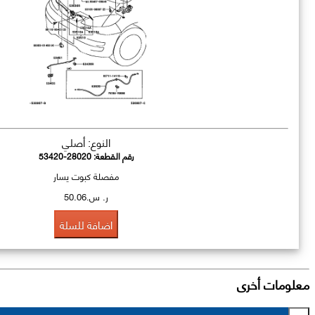
النوع: أصلي
رقم القطعة:
53420-28020
مفصلة كبوت يسار
ر. س.50.06
اضافة للسلة
معلومات أخرى