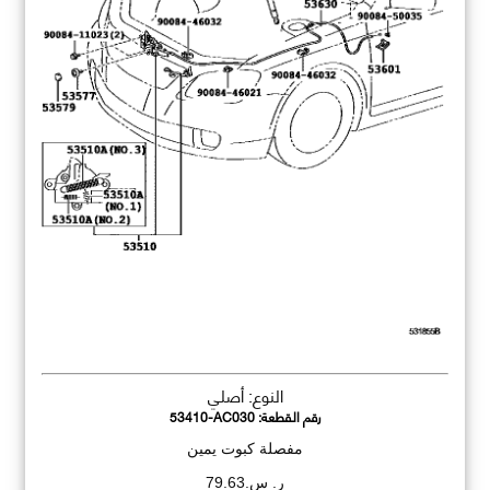
النوع: أصلي
رقم القطعة:
53410-AC030
مفصلة كبوت يمين
ر. س.79.63