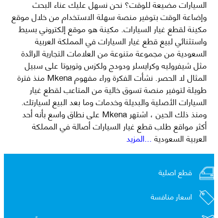
السيارات مضيعة للوقت؟ نحن نسهل عليك عناء البحث
وإضاعة الوقت بتوفير منصة سهلة الاستخدام من خلال موقع
مكينة لقطع غيار السيارات. مكينة هو موقع إلكتروني بسيط
واستثنائي لبيع قطع غيار السيارات في المملكة العربية
السعودية من مجموعة متنوعة من العلامات التجارية الرائدة
مثل شيفروليه وكرايسلر ودودج ولكزس وتويوتا على سبيل
المثال لا الحصر. نشأت الفكرة وراء مفهوم Mkena منذ فترة
طويلة لتوفير منصة تسوق خالية من المتاعب لقطع غيار
السيارات الأصلية والبديلة وخدمات وما بعد البيع لسيارتك.
ومنذ ذلك الحين ، اشتهر Mkena على نطاق واسع بأنه أحد
أكثر مواقع طلب قطع غيار السيارات أصالة في المملكة
العربية السعودية
...المزيد
قطع اصلية
اسعار منافسة