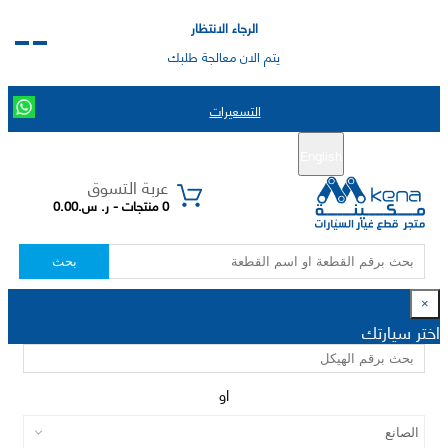
الرجاء الانتظار
يتم الان معالجة طلبك
التسعيرات
English
تسجيل جديد
تسجيل الدخول
|
عربة التسوق
0 منتجات - ر. س.0.00
بحث
×
اختر سيارتك
او