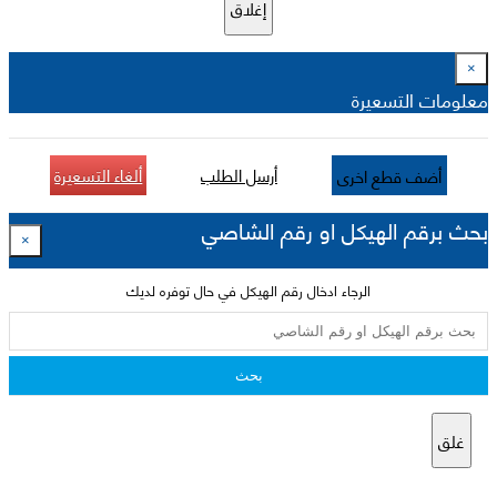
إغلاق
×
معلومات التسعيرة
أرسل الطلب
ألغاء التسعيرة
أضف قطع اخرى
بحث برقم الهيكل او رقم الشاصي
×
الرجاء ادخال رقم الهيكل في حال توفره لديك
بحث
غلق