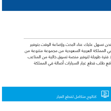
حن نسهل عليك عناء البحث وإضاعة الوقت بتوفير
في المملكة العربية السعودية من مجموعة متنوعة من
جارية الرائدة مثل شيفروليه وكرايسلر ودودج ولكزس وتويوتا على سبيل المثال لا الحصر. نشأت الفكرة وراء مفهوم Mkena منذ فترة طويلة لتوفير منصة تسوق خالية من المتاعب
ذ ذلك الحين ، اشتهر Mkena على نطاق واسع بأنه أحد أكثر مواقع طلب قطع غيار السيارات أصالة في المملكة
كتالوج متكامل لقطع الغيار