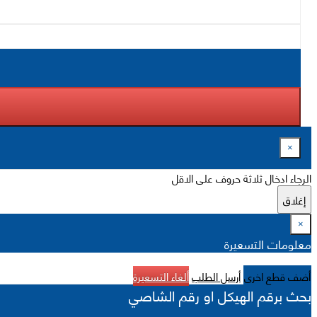
×
الرجاء ادخال ثلاثة حروف على الاقل
إغلاق
×
معلومات التسعيرة
أضف قطع اخرى
أرسل الطلب
ألغاء التسعيرة
بحث برقم الهيكل او رقم الشاصي