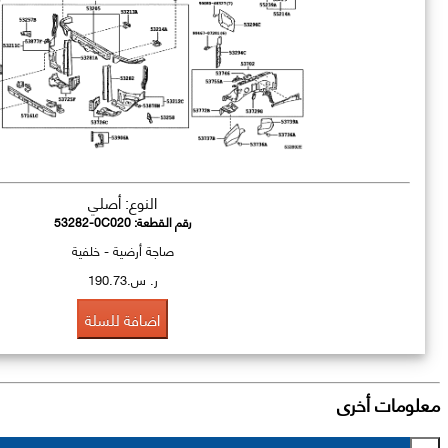
النوع: أصلي
رقم القطعة:
53282-0C020
صاجة أرضية - خلفية
ر. س.190.73
اضافة للسلة
معلومات أخرى