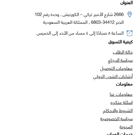
العنوان
2666 شارع الأمير تركي – الكورنيش , وحدة رقم 102
الخبر 34412-6803 , المملكة العربية السعودية
الساعة ٨ صباحًا إلى ٤ مساء من الأحد إلى الخميس
كيفية التسوق
حالة الطلب
سياسة الارجاع
معلومات التوصيل
أرشادات الشحن الدولي
معلومات
معلومات عنا
اسئلة متكرره
الشروط والاحكام
سياسة الخصوصية
المدونة
خدمات العملاء