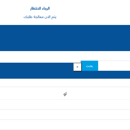
الرجاء الانتظار
يتم الان معالجة طلبك
بحث
×
او