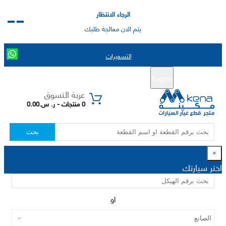
الرجاء الانتظار
يتم الان معالجة طلبك
التسعيرات
English
تسجيل جديد
تسجيل الدخول
|
عربة التسوق
0 منتجات - ر. س.0.00
بحث
×
اختر سيارتك
او