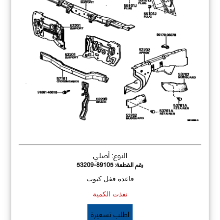
النوع: أصلي
رقم القطعة:
53209-89105
قاعدة قفل كبوت
نفذت الكمية
اطلب تسعيرة