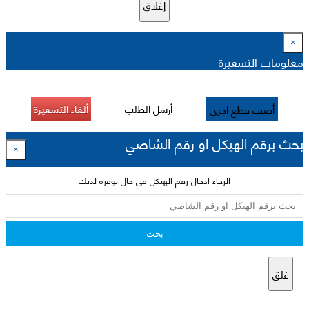
إغلاق
×
معلومات التسعيرة
أرسل الطلب
ألغاء التسعيرة
أضف قطع اخرى
بحث برقم الهيكل او رقم الشاصي
×
الرجاء ادخال رقم الهيكل في حال توفره لديك
بحث
غلق