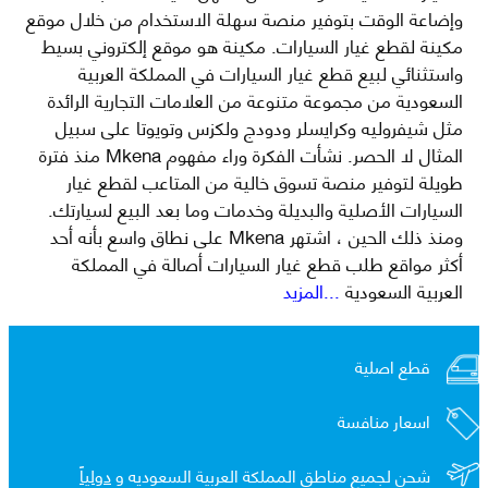
وإضاعة الوقت بتوفير منصة سهلة الاستخدام من خلال موقع
مكينة لقطع غيار السيارات. مكينة هو موقع إلكتروني بسيط
واستثنائي لبيع قطع غيار السيارات في المملكة العربية
السعودية من مجموعة متنوعة من العلامات التجارية الرائدة
مثل شيفروليه وكرايسلر ودودج ولكزس وتويوتا على سبيل
المثال لا الحصر. نشأت الفكرة وراء مفهوم Mkena منذ فترة
طويلة لتوفير منصة تسوق خالية من المتاعب لقطع غيار
السيارات الأصلية والبديلة وخدمات وما بعد البيع لسيارتك.
ومنذ ذلك الحين ، اشتهر Mkena على نطاق واسع بأنه أحد
أكثر مواقع طلب قطع غيار السيارات أصالة في المملكة
العربية السعودية
...المزيد
قطع اصلية
اسعار منافسة
شحن لجميع مناطق المملكة العربية السعوديه و
دولياً