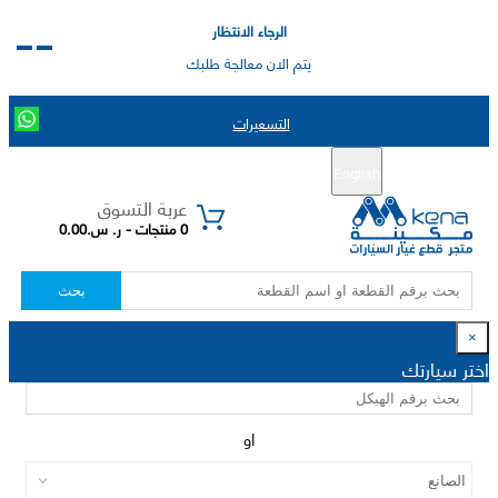
الرجاء الانتظار
يتم الان معالجة طلبك
التسعيرات
English
تسجيل جديد
تسجيل الدخول
|
عربة التسوق
0 منتجات - ر. س.0.00
بحث
×
اختر سيارتك
او