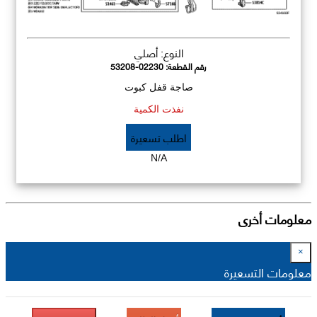
النوع: أصلي
رقم القطعة:
53208-02230
صاجة قفل كبوت
نفذت الكمية
اطلب تسعيرة
N/A
معلومات أخرى
×
معلومات التسعيرة