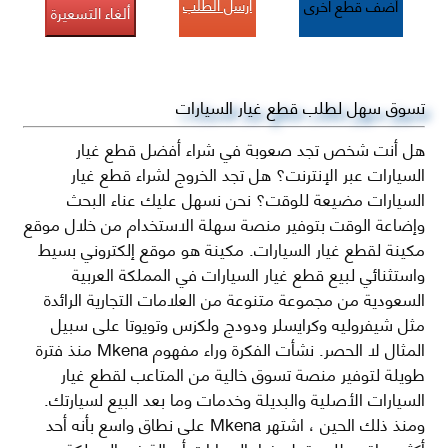
أرسل الطلب
أضف قطع اخرى
ألغاء التسعيرة
تسوق سهل لطلب قطع غيار السيارات
هل أنت شخص تجد صعوبة في شراء أفضل قطع غيار
السيارات عبر الإنترنت؟ هل تجد الخروج لشراء قطع غيار
السيارات مضيعة للوقت؟ نحن نسهل عليك عناء البحث
وإضاعة الوقت بتوفير منصة سهلة الاستخدام من خلال موقع
مكينة لقطع غيار السيارات. مكينة هو موقع إلكتروني بسيط
واستثنائي لبيع قطع غيار السيارات في المملكة العربية
السعودية من مجموعة متنوعة من العلامات التجارية الرائدة
مثل شيفروليه وكرايسلر ودودج ولكزس وتويوتا على سبيل
المثال لا الحصر. نشأت الفكرة وراء مفهوم Mkena منذ فترة
طويلة لتوفير منصة تسوق خالية من المتاعب لقطع غيار
السيارات الأصلية والبديلة وخدمات وما بعد البيع لسيارتك.
ومنذ ذلك الحين ، اشتهر Mkena على نطاق واسع بأنه أحد
أكثر مواقع طلب قطع غيار السيارات أصالة في المملكة