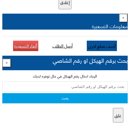
إغلاق
×
معلومات التسعيرة
أرسل الطلب
ألغاء التسعيرة
أضف قطع اخرى
بحث برقم الهيكل او رقم الشاصي
×
الرجاء ادخال رقم الهيكل في حال توفره لديك
بحث
غلق