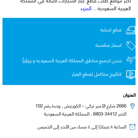
العربية السعودية
...المزيد
قطع اصلية
اسعار منافسة
شحن لجميع مناطق المملكة العربية السعوديه و
دولياً
كتالوج متكامل لقطع الغيار
العنوان
2666 شارع الأمير تركي – الكورنيش , وحدة رقم 102
الخبر 34412-6803 , المملكة العربية السعودية
الساعة ٨ صباحًا إلى ٤ مساء من الأحد إلى الخميس