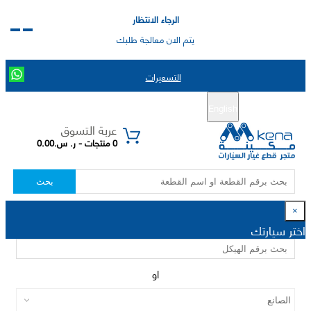
الرجاء الانتظار
يتم الان معالجة طلبك
التسعيرات
English
تسجيل جديد
تسجيل الدخول
|
عربة التسوق
0 منتجات - ر. س.0.00
بحث
×
اختر سيارتك
او