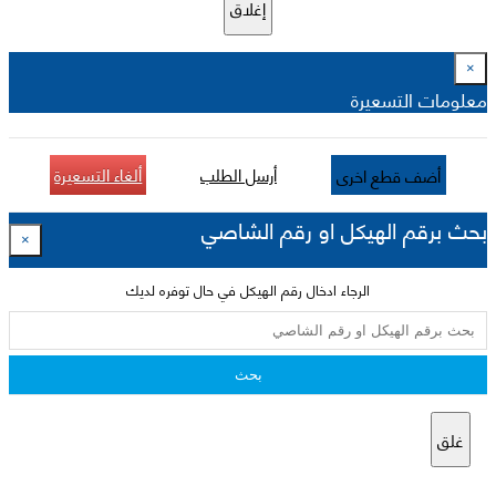
إغلاق
×
معلومات التسعيرة
أرسل الطلب
ألغاء التسعيرة
أضف قطع اخرى
بحث برقم الهيكل او رقم الشاصي
×
الرجاء ادخال رقم الهيكل في حال توفره لديك
بحث
غلق