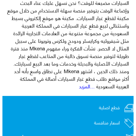
السيارات مضيعة للوقت؟ نحن نسهل عليك عناء البحث
وإضاعة الوقت بتوفير منصة سهلة الاستخدام من خلال موقع
مكينة لقطع غيار السيارات. مكينة هو موقع إلكتروني بسيط
واستثنائي لبيع قطع غيار السيارات في المملكة العربية
السعودية من مجموعة متنوعة من العلامات التجارية الرائدة
مثل شيفروليه وكرايسلر ودودج ولكزس وتويوتا على سبيل
المثال لا الحصر. نشأت الفكرة وراء مفهوم Mkena منذ فترة
طويلة لتوفير منصة تسوق خالية من المتاعب لقطع غيار
السيارات الأصلية والبديلة وخدمات وما بعد البيع لسيارتك.
ومنذ ذلك الحين ، اشتهر Mkena على نطاق واسع بأنه أحد
أكثر مواقع طلب قطع غيار السيارات أصالة في المملكة
العربية السعودية
...المزيد
قطع اصلية
اسعار منافسة