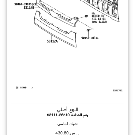
النوع: أصلي
رقم القطعة:
53111-26510
شبك امامي
ر. س.430.80