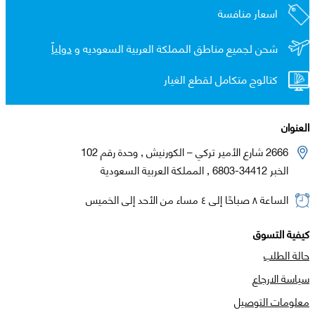
اسعار منافسة
شحن لجميع مناطق المملكة العربية السعوديه و
دولياً
كتالوج متكامل لقطع الغيار
العنوان
2666 شارع الأمير تركي – الكورنيش , وحدة رقم 102
الخبر 34412-6803 , المملكة العربية السعودية
الساعة ٨ صباحًا إلى ٤ مساء من الأحد إلى الخميس
كيفية التسوق
حالة الطلب
سياسة الارجاع
معلومات التوصيل