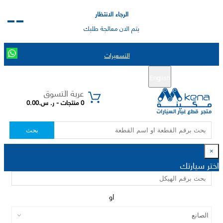
الرجاء الانتظار
يتم الان معالجة طلبك
التسعيرات
English
تسجيل جديد
تسجيل الدخول
|
عربة التسوق
0 منتجات - ر. س.0.00
بحث
×
اختر سيارتك
او