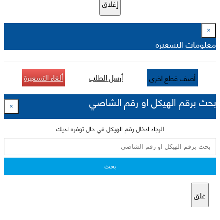
إغلاق
×
معلومات التسعيرة
أرسل الطلب
ألغاء التسعيرة
أضف قطع اخرى
بحث برقم الهيكل او رقم الشاصي
×
الرجاء ادخال رقم الهيكل في حال توفره لديك
بحث
غلق