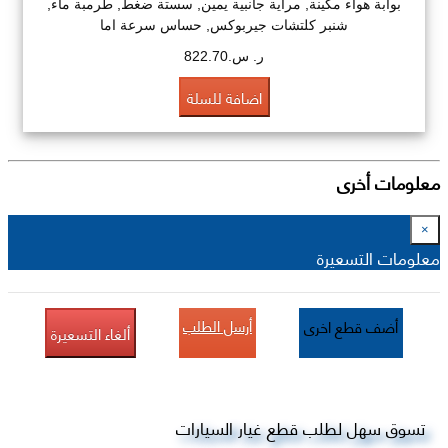
بوابة هواء مكينة, مراية جانبية يمين, سستة ضغط, طرمبة ماء,
شنبر كلتشات جيربوكس, حساس سرعة اما
ر. س.822.70
اضافة للسلة
معلومات أخرى
×
معلومات التسعيرة
أرسل الطلب
أضف قطع اخرى
ألغاء التسعيرة
تسوق سهل لطلب قطع غيار السيارات