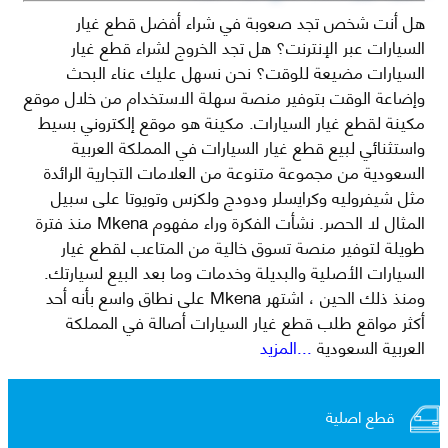
هل أنت شخص تجد صعوبة في شراء أفضل قطع غيار
السيارات عبر الإنترنت؟ هل تجد الخروج لشراء قطع غيار
السيارات مضيعة للوقت؟ نحن نسهل عليك عناء البحث
وإضاعة الوقت بتوفير منصة سهلة الاستخدام من خلال موقع
مكينة لقطع غيار السيارات. مكينة هو موقع إلكتروني بسيط
واستثنائي لبيع قطع غيار السيارات في المملكة العربية
السعودية من مجموعة متنوعة من العلامات التجارية الرائدة
مثل شيفروليه وكرايسلر ودودج ولكزس وتويوتا على سبيل
المثال لا الحصر. نشأت الفكرة وراء مفهوم Mkena منذ فترة
طويلة لتوفير منصة تسوق خالية من المتاعب لقطع غيار
السيارات الأصلية والبديلة وخدمات وما بعد البيع لسيارتك.
ومنذ ذلك الحين ، اشتهر Mkena على نطاق واسع بأنه أحد
أكثر مواقع طلب قطع غيار السيارات أصالة في المملكة
العربية السعودية
...المزيد
قطع اصلية