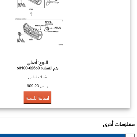
النوع: أصلي
رقم القطعة:
53100-02650
شبك امامي
ر. س.909.23
اضافة للسلة
معلومات أخرى