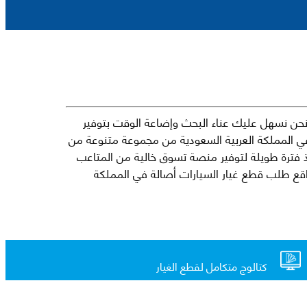
حن نسهل عليك عناء البحث وإضاعة الوقت بتوفير
في المملكة العربية السعودية من مجموعة متنوعة من
جارية الرائدة مثل شيفروليه وكرايسلر ودودج ولكزس وتويوتا على سبيل المثال لا الحصر. نشأت الفكرة وراء مفهوم Mkena منذ فترة طويلة لتوفير منصة تسوق خالية من المتاعب
ذ ذلك الحين ، اشتهر Mkena على نطاق واسع بأنه أحد أكثر مواقع طلب قطع غيار السيارات أصالة في المملكة
كتالوج متكامل لقطع الغيار