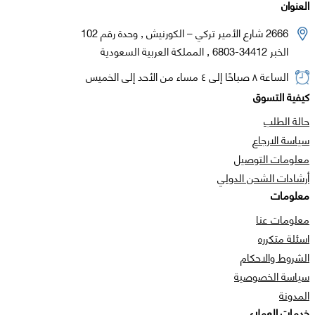
العنوان
2666 شارع الأمير تركي – الكورنيش , وحدة رقم 102
الخبر 34412-6803 , المملكة العربية السعودية
الساعة ٨ صباحًا إلى ٤ مساء من الأحد إلى الخميس
كيفية التسوق
حالة الطلب
سياسة الارجاع
معلومات التوصيل
أرشادات الشحن الدولي
معلومات
معلومات عنا
اسئلة متكرره
الشروط والاحكام
سياسة الخصوصية
المدونة
خدمات العملاء