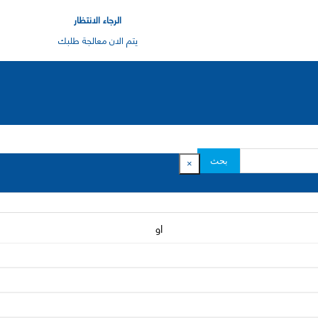
الرجاء الانتظار
يتم الان معالجة طلبك
بحث
×
او