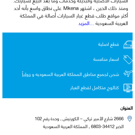
ومنذ ذلك الحين ، اشتهر Mkena على نطاق واسع بأنه أحد
أكثر مواقع طلب قطع غيار السيارات أصالة في المملكة
العربية السعودية
...المزيد
قطع اصلية
اسعار منافسة
شحن لجميع مناطق المملكة العربية السعوديه و
دولياً
كتالوج متكامل لقطع الغيار
العنوان
2666 شارع الأمير تركي – الكورنيش , وحدة رقم 102
الخبر 34412-6803 , المملكة العربية السعودية