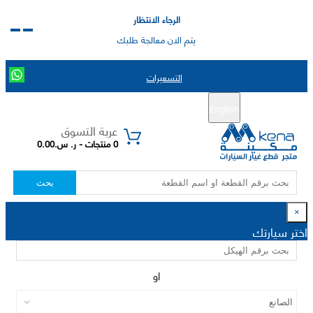
الرجاء الانتظار
يتم الان معالجة طلبك
التسعيرات
English
تسجيل جديد
تسجيل الدخول
|
عربة التسوق
0 منتجات - ر. س.0.00
بحث
×
اختر سيارتك
او