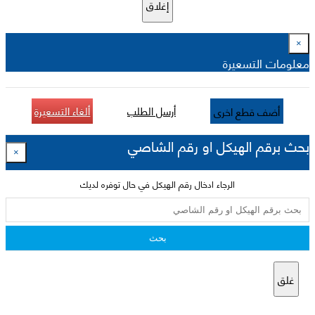
إغلاق
×
معلومات التسعيرة
أرسل الطلب
ألغاء التسعيرة
أضف قطع اخرى
بحث برقم الهيكل او رقم الشاصي
×
الرجاء ادخال رقم الهيكل في حال توفره لديك
بحث
غلق