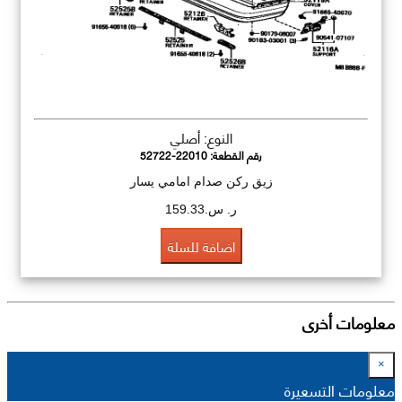
النوع: أصلي
رقم القطعة:
52722-22010
زيق ركن صدام امامي يسار
ر. س.159.33
اضافة للسلة
معلومات أخرى
×
معلومات التسعيرة