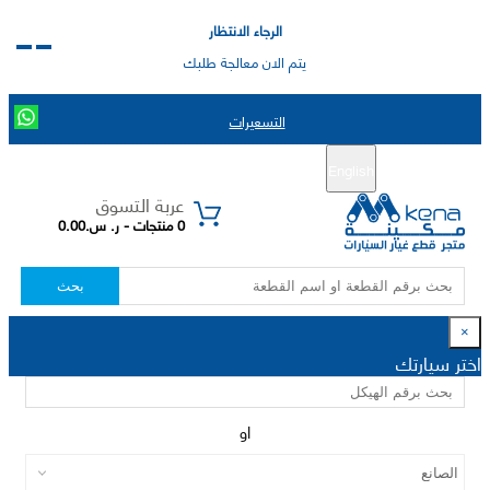
الرجاء الانتظار
يتم الان معالجة طلبك
التسعيرات
English
تسجيل جديد
تسجيل الدخول
|
عربة التسوق
0 منتجات - ر. س.0.00
بحث
×
اختر سيارتك
او