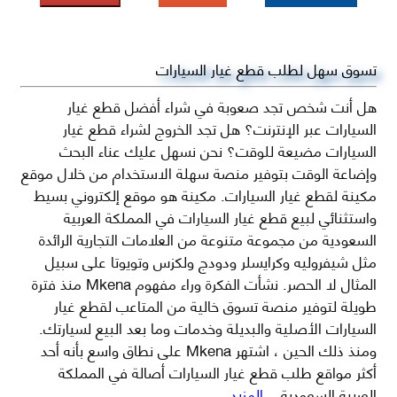
تسوق سهل لطلب قطع غيار السيارات
هل أنت شخص تجد صعوبة في شراء أفضل قطع غيار
السيارات عبر الإنترنت؟ هل تجد الخروج لشراء قطع غيار
السيارات مضيعة للوقت؟ نحن نسهل عليك عناء البحث
وإضاعة الوقت بتوفير منصة سهلة الاستخدام من خلال موقع
مكينة لقطع غيار السيارات. مكينة هو موقع إلكتروني بسيط
واستثنائي لبيع قطع غيار السيارات في المملكة العربية
السعودية من مجموعة متنوعة من العلامات التجارية الرائدة
مثل شيفروليه وكرايسلر ودودج ولكزس وتويوتا على سبيل
المثال لا الحصر. نشأت الفكرة وراء مفهوم Mkena منذ فترة
طويلة لتوفير منصة تسوق خالية من المتاعب لقطع غيار
السيارات الأصلية والبديلة وخدمات وما بعد البيع لسيارتك.
ومنذ ذلك الحين ، اشتهر Mkena على نطاق واسع بأنه أحد
أكثر مواقع طلب قطع غيار السيارات أصالة في المملكة
العربية السعودية
...المزيد