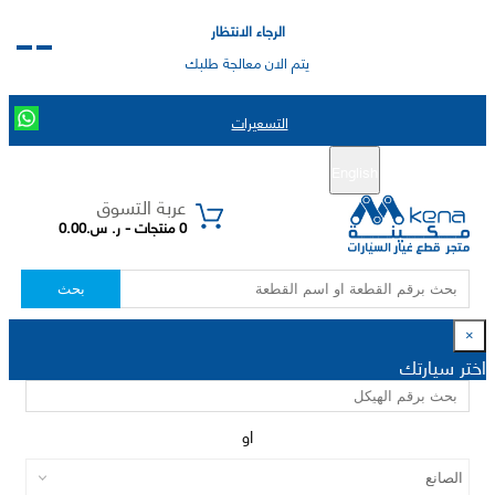
الرجاء الانتظار
يتم الان معالجة طلبك
التسعيرات
English
تسجيل جديد
تسجيل الدخول
|
عربة التسوق
0 منتجات - ر. س.0.00
بحث
×
اختر سيارتك
او