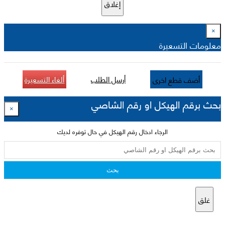
إغلاق
×
معلومات التسعيرة
أرسل الطلب
ألغاء التسعيرة
أضف قطع اخرى
بحث برقم الهيكل او رقم الشاصي
×
الرجاء ادخال رقم الهيكل في حال توفره لديك
بحث
غلق