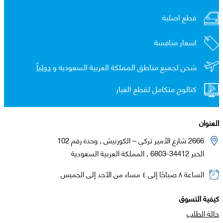
قطع اصلية
اسعار منافسة
شحن لجميع مناطق المملكة العربية السعوديه و
دولياً
كتالوج متكامل لقطع الغيار
العنوان
2666 شارع الأمير تركي – الكورنيش , وحدة رقم 102
الخبر 34412-6803 , المملكة العربية السعودية
الساعة ٨ صباحًا إلى ٤ مساء من الأحد إلى الخميس
كيفية التسوق
حالة الطلب