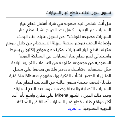
تسوق سهل لطلب قطع غيار السيارات
هل أنت شخص تجد صعوبة في شراء أفضل قطع غيار
السيارات عبر الإنترنت؟ هل تجد الخروج لشراء قطع غيار
السيارات مضيعة للوقت؟ نحن نسهل عليك عناء البحث
وإضاعة الوقت بتوفير منصة سهلة الاستخدام من خلال موقع
مكينة لقطع غيار السيارات. مكينة هو موقع إلكتروني بسيط
واستثنائي لبيع قطع غيار السيارات في المملكة العربية
السعودية من مجموعة متنوعة من العلامات التجارية الرائدة
مثل شيفروليه وكرايسلر ودودج ولكزس وتويوتا على سبيل
المثال لا الحصر. نشأت الفكرة وراء مفهوم Mkena منذ فترة
طويلة لتوفير منصة تسوق خالية من المتاعب لقطع غيار
السيارات الأصلية والبديلة وخدمات وما بعد البيع لسيارتك.
ومنذ ذلك الحين ، اشتهر Mkena على نطاق واسع بأنه أحد
أكثر مواقع طلب قطع غيار السيارات أصالة في المملكة
العربية السعودية
...المزيد