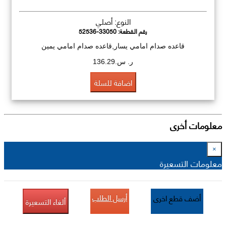
النوع: أصلي
رقم القطعة:
52536-33050
قاعده صدام امامي يسار,قاعده صدام امامي يمين
ر. س.136.29
اضافة للسلة
معلومات أخرى
×
معلومات التسعيرة
أرسل الطلب
أضف قطع اخرى
ألغاء التسعيرة