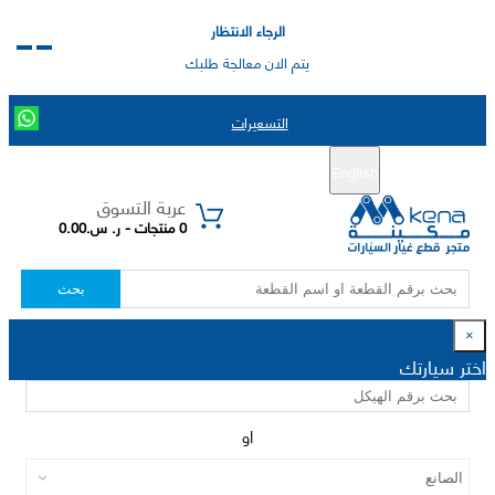
الرجاء الانتظار
يتم الان معالجة طلبك
التسعيرات
English
تسجيل جديد
تسجيل الدخول
|
عربة التسوق
0 منتجات - ر. س.0.00
بحث
×
اختر سيارتك
او