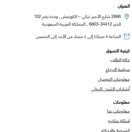
العنوان
2666 شارع الأمير تركي – الكورنيش , وحدة رقم 102
الخبر 34412-6803 , المملكة العربية السعودية
الساعة ٨ صباحًا إلى ٤ مساء من الأحد إلى الخميس
كيفية التسوق
حالة الطلب
سياسة الارجاع
معلومات التوصيل
أرشادات الشحن الدولي
معلومات
معلومات عنا
اسئلة متكرره
الشروط والاحكام