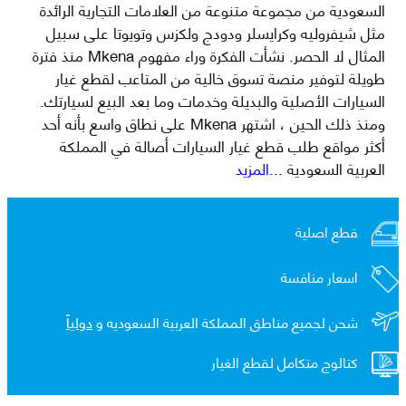
السعودية من مجموعة متنوعة من العلامات التجارية الرائدة
مثل شيفروليه وكرايسلر ودودج ولكزس وتويوتا على سبيل
المثال لا الحصر. نشأت الفكرة وراء مفهوم Mkena منذ فترة
طويلة لتوفير منصة تسوق خالية من المتاعب لقطع غيار
السيارات الأصلية والبديلة وخدمات وما بعد البيع لسيارتك.
ومنذ ذلك الحين ، اشتهر Mkena على نطاق واسع بأنه أحد
أكثر مواقع طلب قطع غيار السيارات أصالة في المملكة
العربية السعودية
...المزيد
قطع اصلية
اسعار منافسة
شحن لجميع مناطق المملكة العربية السعوديه و
دولياً
كتالوج متكامل لقطع الغيار