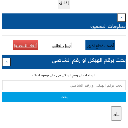
إغلاق
×
معلومات التسعيرة
أرسل الطلب
ألغاء التسعيرة
أضف قطع اخرى
بحث برقم الهيكل او رقم الشاصي
×
الرجاء ادخال رقم الهيكل في حال توفره لديك
بحث
غلق