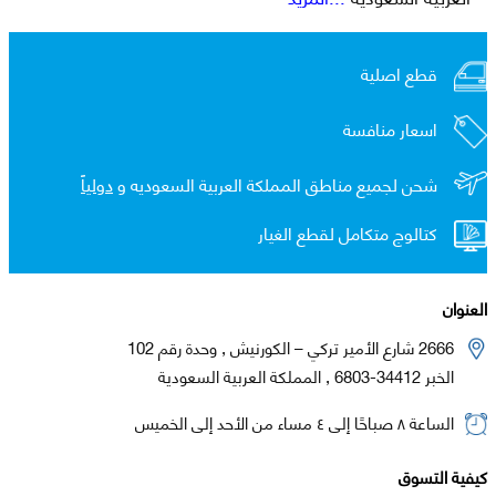
قطع اصلية
اسعار منافسة
شحن لجميع مناطق المملكة العربية السعوديه و
دولياً
كتالوج متكامل لقطع الغيار
العنوان
2666 شارع الأمير تركي – الكورنيش , وحدة رقم 102
الخبر 34412-6803 , المملكة العربية السعودية
الساعة ٨ صباحًا إلى ٤ مساء من الأحد إلى الخميس
كيفية التسوق