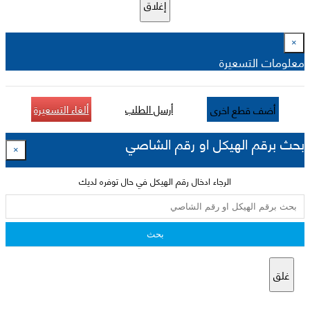
إغلاق
×
معلومات التسعيرة
أرسل الطلب
ألغاء التسعيرة
أضف قطع اخرى
بحث برقم الهيكل او رقم الشاصي
×
الرجاء ادخال رقم الهيكل في حال توفره لديك
بحث
غلق