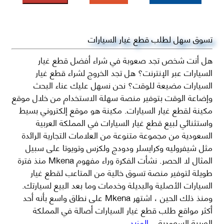
تسوق سهل لطلب قطع غيار السيارات
هل أنت شخص تجد صعوبة في شراء أفضل قطع غيار
السيارات عبر الإنترنت؟ هل تجد الخروج لشراء قطع غيار
السيارات مضيعة للوقت؟ نحن نسهل عليك عناء البحث
وإضاعة الوقت بتوفير منصة سهلة الاستخدام من خلال موقع
مكينة لقطع غيار السيارات. مكينة هو موقع إلكتروني بسيط
واستثنائي لبيع قطع غيار السيارات في المملكة العربية
السعودية من مجموعة متنوعة من العلامات التجارية الرائدة
مثل شيفروليه وكرايسلر ودودج ولكزس وتويوتا على سبيل
المثال لا الحصر. نشأت الفكرة وراء مفهوم Mkena منذ فترة
طويلة لتوفير منصة تسوق خالية من المتاعب لقطع غيار
السيارات الأصلية والبديلة وخدمات وما بعد البيع لسيارتك.
ومنذ ذلك الحين ، اشتهر Mkena على نطاق واسع بأنه أحد
أكثر مواقع طلب قطع غيار السيارات أصالة في المملكة
العربية السعودية
...المزيد