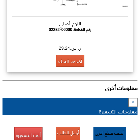
النوع: أصلي
رقم القطعة:
52282-06050
.
ر. س.29.24
اضافة للسلة
معلومات أخرى
×
معلومات التسعيرة
أرسل الطلب
أضف قطع اخرى
ألغاء التسعيرة