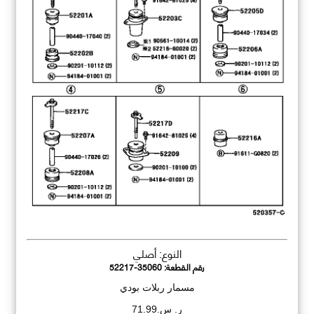
النوع: أصلي
رقم القطعة:
52217-35060
مسمار ربلات بودي
ر. س.71.99