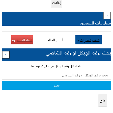
إغلاق
×
معلومات التسعيرة
أرسل الطلب
ألغاء التسعيرة
أضف قطع اخرى
بحث برقم الهيكل او رقم الشاصي
×
الرجاء ادخال رقم الهيكل في حال توفره لديك
بحث
غلق