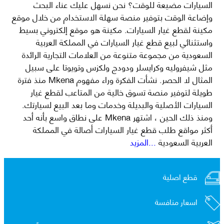
السيارات مضيعة للوقت؟ نحن نسهل عليك عناء البحث
وإضاعة الوقت بتوفير منصة سهلة الاستخدام من خلال موقع
مكينة لقطع غيار السيارات. مكينة هو موقع إلكتروني بسيط
واستثنائي لبيع قطع غيار السيارات في المملكة العربية
السعودية من مجموعة متنوعة من العلامات التجارية الرائدة
مثل شيفروليه وكرايسلر ودودج ولكزس وتويوتا على سبيل
المثال لا الحصر. نشأت الفكرة وراء مفهوم Mkena منذ فترة
طويلة لتوفير منصة تسوق خالية من المتاعب لقطع غيار
السيارات الأصلية والبديلة وخدمات وما بعد البيع لسيارتك.
ومنذ ذلك الحين ، اشتهر Mkena على نطاق واسع بأنه أحد
أكثر مواقع طلب قطع غيار السيارات أصالة في المملكة
العربية السعودية
...المزيد
قطع اصلية
اسعار منافسة