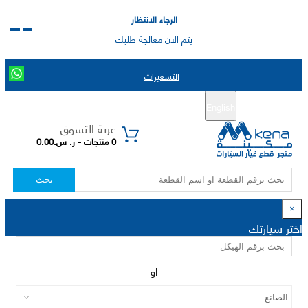
الرجاء الانتظار
يتم الان معالجة طلبك
التسعيرات
English
تسجيل جديد
تسجيل الدخول
|
عربة التسوق
0 منتجات - ر. س.0.00
بحث
×
اختر سيارتك
او