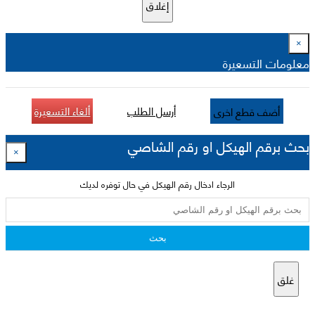
إغلاق
×
معلومات التسعيرة
أرسل الطلب
ألغاء التسعيرة
أضف قطع اخرى
بحث برقم الهيكل او رقم الشاصي
×
الرجاء ادخال رقم الهيكل في حال توفره لديك
بحث
غلق