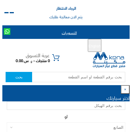
الرجاء الانتظار
يتم الان معالجة طلبك
التسعيرات
English
تسجيل جديد
تسجيل الدخول
|
عربة التسوق
0 منتجات - ر. س.0.00
بحث
×
اختر سيارتك
او