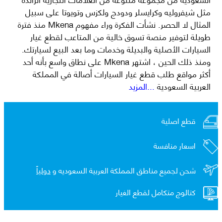
مثل شيفروليه وكرايسلر ودودج ولكزس وتويوتا على سبيل
المثال لا الحصر. نشأت الفكرة وراء مفهوم Mkena منذ فترة
طويلة لتوفير منصة تسوق خالية من المتاعب لقطع غيار
السيارات الأصلية والبديلة وخدمات وما بعد البيع لسيارتك.
ومنذ ذلك الحين ، اشتهر Mkena على نطاق واسع بأنه أحد
أكثر مواقع طلب قطع غيار السيارات أصالة في المملكة
العربية السعودية
...المزيد
قطع اصلية
اسعار منافسة
شحن لجميع مناطق المملكة العربية السعوديه و
دولياً
كتالوج متكامل لقطع الغيار