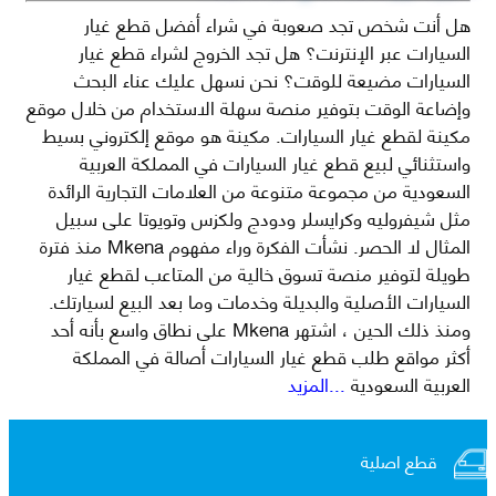
هل أنت شخص تجد صعوبة في شراء أفضل قطع غيار
السيارات عبر الإنترنت؟ هل تجد الخروج لشراء قطع غيار
السيارات مضيعة للوقت؟ نحن نسهل عليك عناء البحث
وإضاعة الوقت بتوفير منصة سهلة الاستخدام من خلال موقع
مكينة لقطع غيار السيارات. مكينة هو موقع إلكتروني بسيط
واستثنائي لبيع قطع غيار السيارات في المملكة العربية
السعودية من مجموعة متنوعة من العلامات التجارية الرائدة
مثل شيفروليه وكرايسلر ودودج ولكزس وتويوتا على سبيل
المثال لا الحصر. نشأت الفكرة وراء مفهوم Mkena منذ فترة
طويلة لتوفير منصة تسوق خالية من المتاعب لقطع غيار
السيارات الأصلية والبديلة وخدمات وما بعد البيع لسيارتك.
ومنذ ذلك الحين ، اشتهر Mkena على نطاق واسع بأنه أحد
أكثر مواقع طلب قطع غيار السيارات أصالة في المملكة
العربية السعودية
...المزيد
قطع اصلية