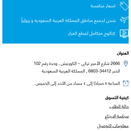
اسعار منافسة
شحن لجميع مناطق المملكة العربية السعوديه و
دولياً
كتالوج متكامل لقطع الغيار
العنوان
2666 شارع الأمير تركي – الكورنيش , وحدة رقم 102
الخبر 34412-6803 , المملكة العربية السعودية
الساعة ٨ صباحًا إلى ٤ مساء من الأحد إلى الخميس
كيفية التسوق
حالة الطلب
سياسة الارجاع
معلومات التوصيل