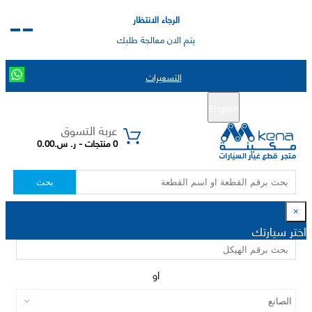
الرجاء الانتظار
يتم الان معالجة طلبك
التسعيرات
English
تسجيل جديد
تسجيل الدخول
|
عربة التسوق
0 منتجات - ر. س.0.00
بحث
×
اختر سيارتك
او