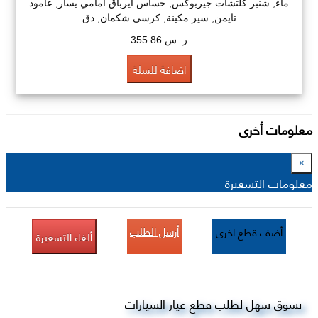
ماء, شنبر كلتشات جيربوكس, حساس ايرباق امامي يسار, عامود
تايمن, سير مكينة, كرسي شكمان, ذق
ر. س.355.86
اضافة للسلة
معلومات أخرى
×
معلومات التسعيرة
أرسل الطلب
أضف قطع اخرى
ألغاء التسعيرة
تسوق سهل لطلب قطع غيار السيارات