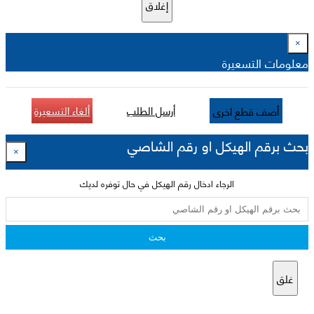
إغلاق
×
معلومات التسعيرة
أرسل الطلب
ألغاء التسعيرة
أضف قطع اخرى
بحث برقم الهيكل او رقم الشاصي
×
الرجاء ادخال رقم الهيكل في حال توفره لديك
بحث
غلق