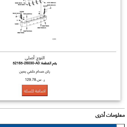
النوع: أصلي
رقم القطعة:
52165-26030-A0
ركن صدام خلفي يمين
ر. س.129.78
اضافة للسلة
معلومات أخرى