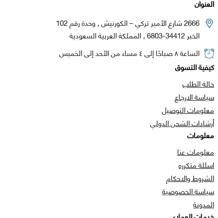
العنوان
2666 شارع الأمير تركي – الكورنيش , وحدة رقم 102
الخبر 34412-6803 , المملكة العربية السعودية
الساعة ٨ صباحًا إلى ٤ مساء من الأحد إلى الخميس
كيفية التسوق
حالة الطلب
سياسة الارجاع
معلومات التوصيل
أرشادات الشحن الدولي
معلومات
معلومات عنا
اسئلة متكرره
الشروط والاحكام
سياسة الخصوصية
المدونة
خدمات العملاء