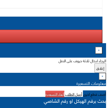
×
الرجاء ادخال ثلاثة حروف على الاقل
إغلاق
×
معلومات التسعيرة
أضف قطع اخرى
أرسل الطلب
ألغاء التسعيرة
بحث برقم الهيكل او رقم الشاصي