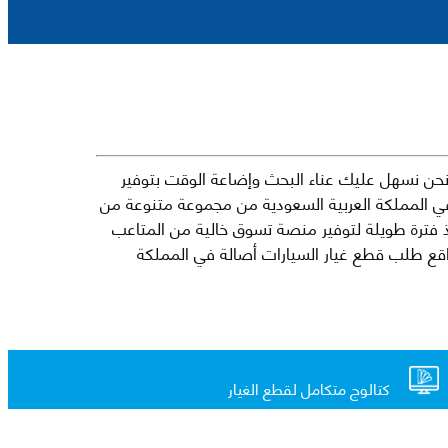
حن نسهل عليك عناء البحث وإضاعة الوقت بتوفير
في المملكة العربية السعودية من مجموعة متنوعة من
جارية الرائدة مثل شيفروليه وكرايسلر ودودج ولكزس وتويوتا على سبيل المثال لا الحصر. نشأت الفكرة وراء مفهوم Mkena منذ فترة طويلة لتوفير منصة تسوق خالية من المتاعب
ذ ذلك الحين ، اشتهر Mkena على نطاق واسع بأنه أحد أكثر مواقع طلب قطع غيار السيارات أصالة في المملكة
كتالوج متكامل لقطع الغيار