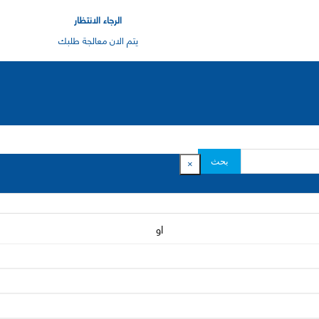
الرجاء الانتظار
يتم الان معالجة طلبك
بحث
×
او