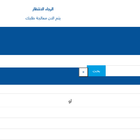
الرجاء الانتظار
يتم الان معالجة طلبك
بحث
×
او