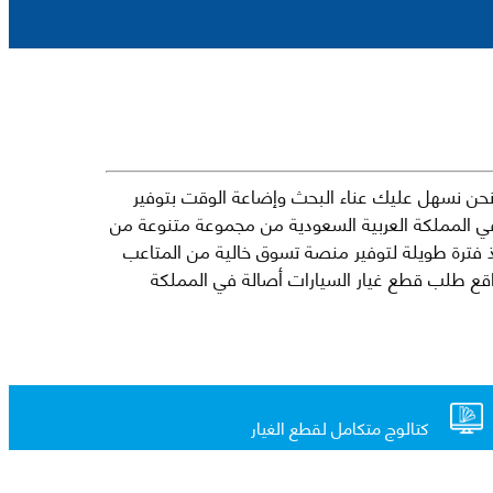
حن نسهل عليك عناء البحث وإضاعة الوقت بتوفير
في المملكة العربية السعودية من مجموعة متنوعة من
جارية الرائدة مثل شيفروليه وكرايسلر ودودج ولكزس وتويوتا على سبيل المثال لا الحصر. نشأت الفكرة وراء مفهوم Mkena منذ فترة طويلة لتوفير منصة تسوق خالية من المتاعب
ذ ذلك الحين ، اشتهر Mkena على نطاق واسع بأنه أحد أكثر مواقع طلب قطع غيار السيارات أصالة في المملكة
كتالوج متكامل لقطع الغيار