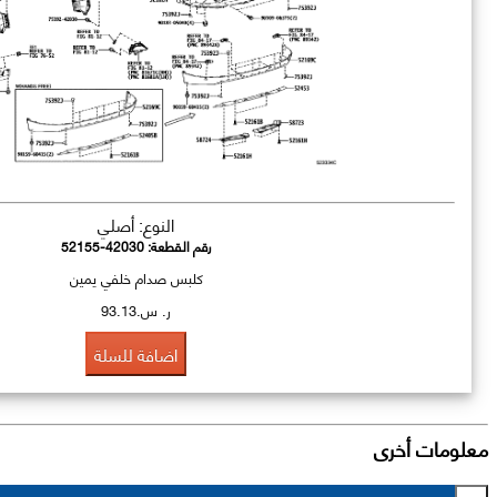
النوع: أصلي
رقم القطعة:
52155-42030
كلبس صدام خلفي يمين
ر. س.93.13
اضافة للسلة
معلومات أخرى