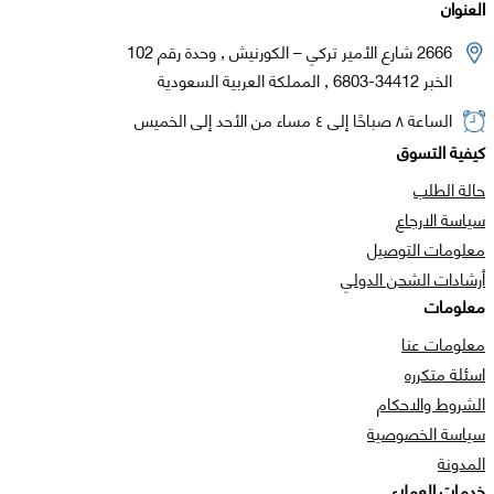
العنوان
2666 شارع الأمير تركي – الكورنيش , وحدة رقم 102
الخبر 34412-6803 , المملكة العربية السعودية
الساعة ٨ صباحًا إلى ٤ مساء من الأحد إلى الخميس
كيفية التسوق
حالة الطلب
سياسة الارجاع
معلومات التوصيل
أرشادات الشحن الدولي
معلومات
معلومات عنا
اسئلة متكرره
الشروط والاحكام
سياسة الخصوصية
المدونة
خدمات العملاء