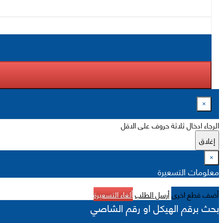
×
الرجاء ادخال ثلاثة حروف على الاقل
إغلاق
×
معلومات التسعيرة
أضف قطع اخرى
أرسل الطلب
ألغاء التسعيرة
بحث برقم الهيكل او رقم الشاصي