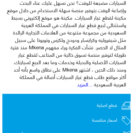
السيارات مضيعة للوقت؟ نحن نسهل عليك عناء البحث
وإضاعة الوقت بتوفير منصة سهلة الاستخدام من خلال موقع
مكينة لقطع غيار السيارات. مكينة هو موقع إلكتروني بسيط
واستثنائي لبيع قطع غيار السيارات في المملكة العربية
السعودية من مجموعة متنوعة من العلامات التجارية الرائدة
مثل شيفروليه وكرايسلر ودودج ولكزس وتويوتا على سبيل
المثال لا الحصر. نشأت الفكرة وراء مفهوم Mkena منذ فترة
طويلة لتوفير منصة تسوق خالية من المتاعب لقطع غيار
السيارات الأصلية والبديلة وخدمات وما بعد البيع لسيارتك.
ومنذ ذلك الحين ، اشتهر Mkena على نطاق واسع بأنه أحد
أكثر مواقع طلب قطع غيار السيارات أصالة في المملكة
العربية السعودية
...المزيد
قطع اصلية
اسعار منافسة