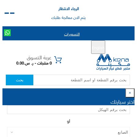
الرجاء الانتظار
يتم الان معالجة طلبك
التسعيرات
English
تسجيل جديد
تسجيل الدخول
|
عربة التسوق
0 منتجات - ر. س.0.00
بحث
×
اختر سيارتك
او