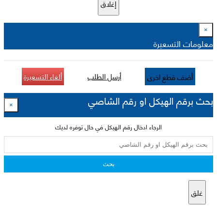
إغلاق
×
معلومات التسعيرة
أرسل الطلب
ألغاء التسعيرة
أضف قطع اخرى
بحث برقم الهيكل او رقم الشاصي
×
الرجاء ادخال رقم الهيكل في حال توفره لديك
بحث
غلق